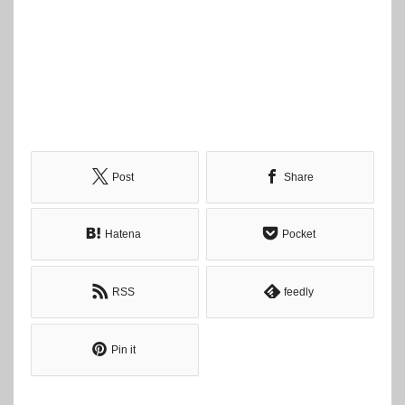
Post
Share
Hatena
Pocket
RSS
feedly
Pin it