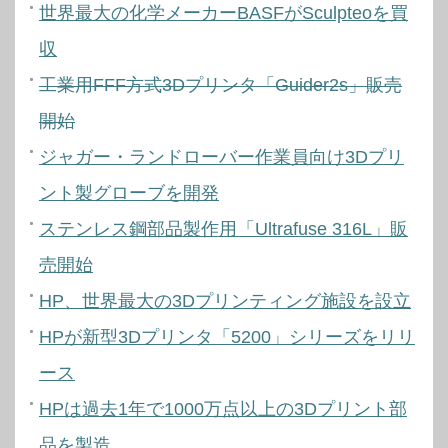
世界最大の化学メーカーBASFがSculpteoを買
収
工業用FFF方式3Dプリンタ「Guider2s」販売
開始
ジャガー・ランドローバー作業員向け3Dプリ
ント製グローブを開発
ステンレス鋼部品製作用「Ultrafuse 316L」販
売開始
HP、世界最大の3Dプリンティング施設を設立
HPが新型3Dプリンタ「5200」シリーズをリリ
ース
HPは過去1年で1000万点以上の3Dプリント部
品を製造