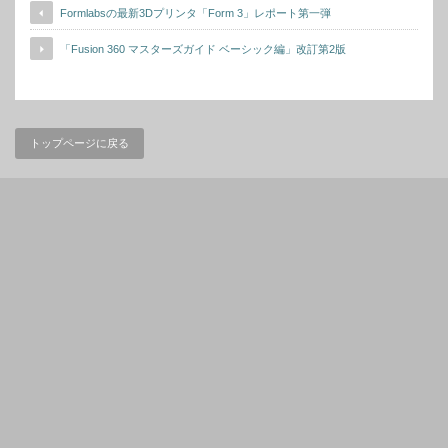
Formlabsの最新3Dプリンタ「Form 3」レポート第一弾
「Fusion 360 マスターズガイド ベーシック編」改訂第2版
トップページに戻る