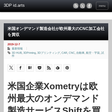
menu
米国オンデマンド製造会社が欧州最大のCNC加工会社
を買収
2019-12-7
最新情報
3D HUB
,
3DPrinting
,
3Dプリンティング
,
CAR
,
CNC
,
自動車
,
航空・宇宙
,
試
作
米国企業Xometryは欧
州最大のオンデマンド
製造サービスShiftを買