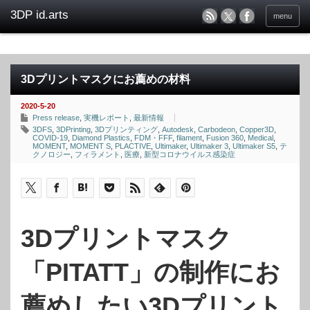
menu
3Dプリントマスクにお薦めの材料
2020-5-20
Press release
,
実機レポート
,
最新情報
3DFS
,
3DPrinting
,
3Dプリンティング
,
Autodesk
,
Carbodeon
,
Copper3D
,
COVID-19
,
Diamond Plastics
,
FDM・FFF
,
filament
,
Fusion 360
,
Medical
,
MOMENT
,
MOMENT S
,
PLACTIVE
,
Ultimaker
,
Ultimaker 3
,
Ultimaker S5
,
テ
クノロジー
,
フィラメント
,
医療
,
新型コロナウイルス感染症
3Dプリントマスク
「PITATT」の制作にお
薦めしたい3Dプリント