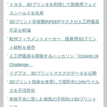
トヨタ、3Dプリンタを利用して医療用フェイ
スシールドを生産
3Dプリント非侵襲的PEEPマスクが人工呼吸器
不足を軽減
欧州フィラメントメーカー、医療用3Dプリン
ト材料を発売
人工呼吸器を開発するハッカソン「CoVent-19
Challenge」
イグアス、3Dプリントマスクのデータを公開
3Dプリント技術を使用して授乳中にHIVウイル
スを不活性化
免疫不全に苦しむ病気の子供向け3Dプリント