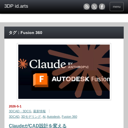
menu
タグ：Fusion 360
2026-5-1
3DCAD・3DCG
,
最新情報
3DCAD
,
3Dモデリング
,
AI
,
Autodesk
,
Fusion 360
ClaudeがCAD設計を変える