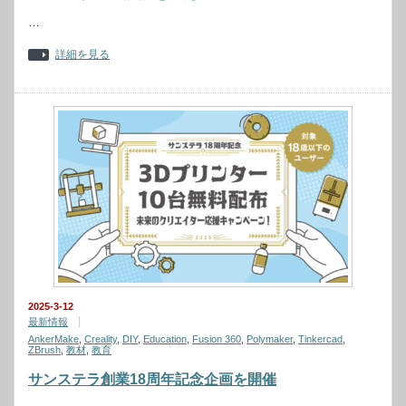
…
詳細を見る
2025-3-12
最新情報
AnkerMake
,
Creality
,
DIY
,
Education
,
Fusion 360
,
Polymaker
,
Tinkercad
,
ZBrush
,
教材
,
教育
サンステラ創業18周年記念企画を開催