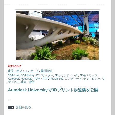
2022-10-7
建設・建築・インテリア
,
最新情報
3DPrinter
,
3DPrinting
,
3Dプリンター
,
3Dプリンティング
,
3Dモデリング
,
Autodesk
,
concrete
,
FDM・FFF
,
Fusion 360
,
コンクリート
,
テクノロジー
,
リ
サイクル
,
建築・建設
Autodesk Universityで3Dプリント歩道橋を公開
…
詳細を見る