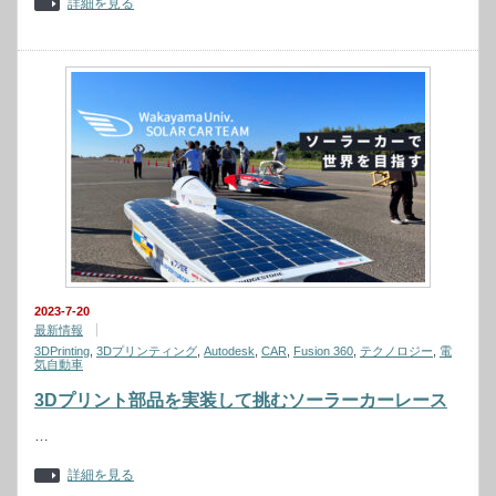
詳細を見る
2023-7-20
最新情報
3DPrinting
,
3Dプリンティング
,
Autodesk
,
CAR
,
Fusion 360
,
テクノロジー
,
電
気自動車
3Dプリント部品を実装して挑むソーラーカーレース
…
詳細を見る