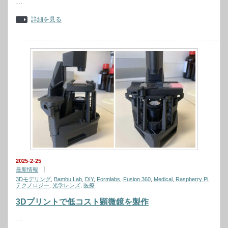
…
詳細を見る
2025-2-25
最新情報
3Dモデリング
,
Bambu Lab
,
DIY
,
Formlabs
,
Fusion 360
,
Medical
,
Raspberry Pi
,
テクノロジー
,
光学レンズ
,
医療
3Dプリントで低コスト顕微鏡を製作
…