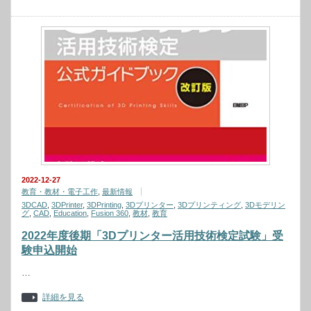
2022-12-27
教育・教材・電子工作
,
最新情報
3DCAD
,
3DPrinter
,
3DPrinting
,
3Dプリンター
,
3Dプリンティング
,
3Dモデリン
グ
,
CAD
,
Education
,
Fusion 360
,
教材
,
教育
2022年度後期「3Dプリンター活用技術検定試験」受
験申込開始
…
詳細を見る