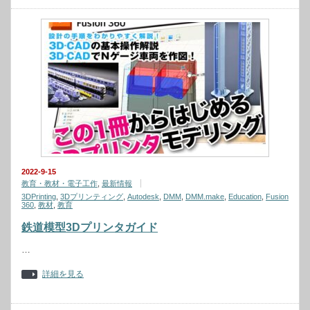
2022-9-15
教育・教材・電子工作
,
最新情報
3DPrinting
,
3Dプリンティング
,
Autodesk
,
DMM
,
DMM.make
,
Education
,
Fusion
360
,
教材
,
教育
鉄道模型3Dプリンタガイド
…
詳細を見る