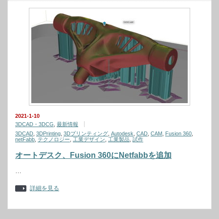
2021-1-10
3DCAD・3DCG
,
最新情報
3DCAD
,
3DPrinting
,
3Dプリンティング
,
Autodesk
,
CAD
,
CAM
,
Fusion 360
,
netFabb
,
テクノロジー
,
工業デザイン
,
工業製品
,
試作
オートデスク、Fusion 360にNetfabbを追加
…
詳細を見る