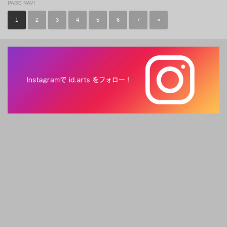
PAGE NAVI
1
2
3
4
5
6
7
»