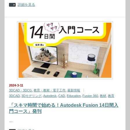
詳細を見る
2024-3-11
3DCAD・3DCG
,
教育・教材・電子工作
,
最新情報
3DCAD
,
3Dモデリング
,
Autodesk
,
CAD
,
Education
,
Fusion 360
,
教材
,
教育
「スキマ時間で始める！Autodesk Fusion 14日間入
門コース」発刊
…