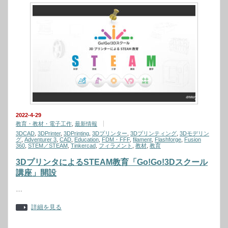
2022-4-29
教育・教材・電子工作
,
最新情報
3DCAD
,
3DPrinter
,
3DPrinting
,
3Dプリンター
,
3Dプリンティング
,
3Dモデリン
グ
,
Adventurer 3
,
CAD
,
Education
,
FDM・FFF
,
filament
,
Flashforge
,
Fusion
360
,
STEM／STEAM
,
Tinkercad
,
フィラメント
,
教材
,
教育
3DプリンタによるSTEAM教育「Go!Go!3Dスクール
講座」開設
…
詳細を見る