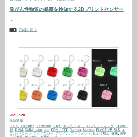
発がん性物質の暴露を検知する3Dプリントセンサー
…
詳細を見る
2021-7-20
最新情報
3DFS
,
3DPrinter
,
3DPrinting
,
3DPS
,
3Dプリンター
,
3Dプリンティング
,
COVID-
19
,
DMM
,
DMM.make
,
eco
,
FDM・FFF
,
filament
,
Medical
,
PLACTIVE
,
SLS
,
エ
コ
,
シリコーン
,
テクノロジー
,
デザイン
,
フィラメント
,
仕上げ加工
,
健康
,
医療
,