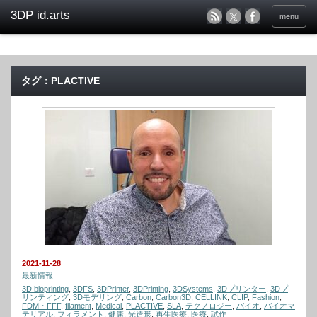
menu
タグ：PLACTIVE
2021-11-28
最新情報
3D bioprinting
,
3DFS
,
3DPrinter
,
3DPrinting
,
3DSystems
,
3Dプリンター
,
3Dプ
リンティング
,
3Dモデリング
,
Carbon
,
Carbon3D
,
CELLINK
,
CLIP
,
Fashion
,
FDM・FFF
,
filament
,
Medical
,
PLACTIVE
,
SLA
,
テクノロジー
,
バイオ
,
バイオマ
テリアル
,
フィラメント
,
健康
,
光造形
,
再生医療
,
医療
,
試作