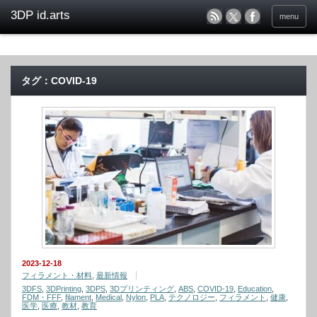
menu
タグ：COVID-19
2023-12-18
フィラメント・材料
,
最新情報
3DFS
,
3DPrinting
,
3DPS
,
3Dプリンティング
,
ABS
,
COVID-19
,
Education
,
FDM・FFF
,
filament
,
Medical
,
Nylon
,
PLA
,
テクノロジー
,
フィラメント
,
健康
,
医学
,
医療
,
教材
,
教育