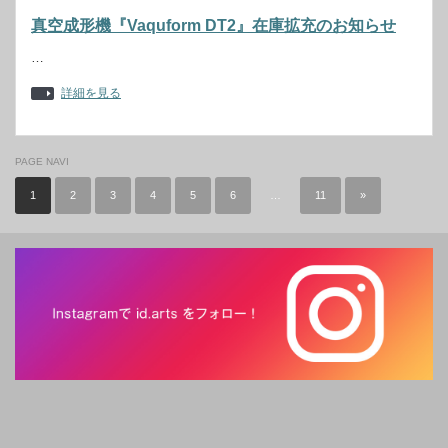
真空成形機『Vaquform DT2』在庫拡充のお知らせ
…
詳細を見る
PAGE NAVI
1
2
3
4
5
6
…
11
»