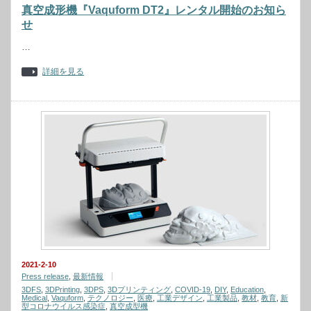
真空成形機『Vaquform DT2』レンタル開始のお知ら
せ
…
詳細を見る
2021-2-10
Press release
,
最新情報
3DFS
,
3DPrinting
,
3DPS
,
3Dプリンティング
,
COVID-19
,
DIY
,
Education
,
Medical
,
Vaquform
,
テクノロジー
,
医療
,
工業デザイン
,
工業製品
,
教材
,
教育
,
新
型コロナウイルス感染症
,
真空成型機