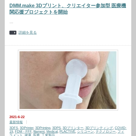
DMM.make 3Dプリント、クリエイター参加型 医療機
関応援プロジェクトを開始
…
詳細を見る
2021-6-22
最新情報
3DFS
,
3DPrinter
,
3DPrinting
,
3DPS
,
3Dプリンター
,
3Dプリンティング
,
COVID-
19
,
FDM・FFF
,
filament
,
Medical
,
PLACTIVE
,
シリコーン
,
テクノロジー
,
フィ
ラメント
,
健康
,
医療
,
工業製品