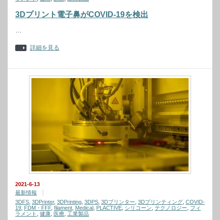
3Dプリント電子鼻がCOVID-19を検出
…
詳細を見る
2021-6-13
最新情報
3DFS
,
3DPrinter
,
3DPrinting
,
3DPS
,
3Dプリンター
,
3Dプリンティング
,
COVID-
19
,
FDM・FFF
,
filament
,
Medical
,
PLACTIVE
,
シリコーン
,
テクノロジー
,
フィ
ラメント
,
健康
,
医療
,
工業製品