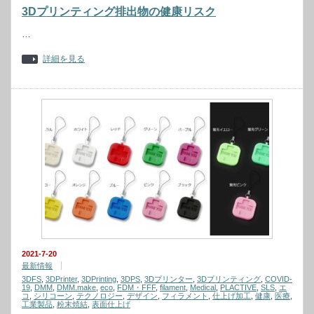
3Dプリンティング排出物の健康リスク
…
詳細を見る
2021-7-20
最新情報
3DFS
,
3DPrinter
,
3DPrinting
,
3DPS
,
3Dプリンター
,
3Dプリンティング
,
COVID-
19
,
DMM
,
DMM.make
,
eco
,
FDM・FFF
,
filament
,
Medical
,
PLACTIVE
,
SLS
,
エ
コ
,
シリコーン
,
テクノロジー
,
デザイン
,
フィラメント
,
仕上げ加工
,
健康
,
医療
,
工業製品
,
粉末焼結
,
表面仕上げ