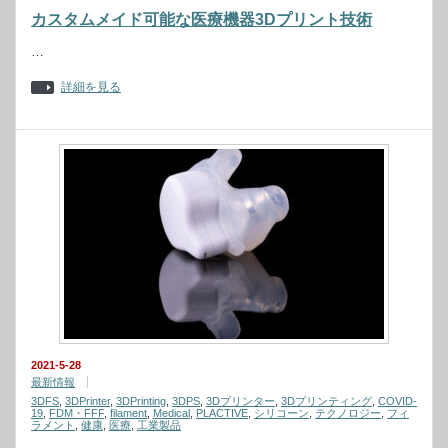
カスタムメイド可能な医療機器3Dプリント技術
…
詳細を見る
2021-5-28
最新情報
3DFS
,
3DPrinter
,
3DPrinting
,
3DPS
,
3Dプリンター
,
3Dプリンティング
,
COVID-
19
,
FDM・FFF
,
filament
,
Medical
,
PLACTIVE
,
シリコーン
,
テクノロジー
,
フィ
ラメント
,
健康
,
医療
,
工業製品