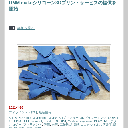
DMM.makeシリコーン3Dプリントサービスの提供を
開始
…
詳細を見る
2021-4-28
フィラメント・材料
,
最新情報
3DFS
,
3DPrinter
,
3DPrinting
,
3DPS
,
3Dプリンター
,
3Dプリンティング
,
COVID-
19
,
FDM・FFF
,
filament
,
Food
,
FOODINI
,
Medical
,
mycusini
,
PLACTIVE
,
テク
ノロジー
,
フィラメント
,
健康
,
医療
,
工業製品
,
新型コロナウイルス感染症
,
環