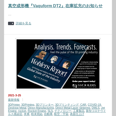
真空成形機『Vaquform DT2』在庫拡充のお知らせ
…
詳細を見る
2021-3-25
最新情報
3DPrinter
,
3DPrinting
,
3Dプリンター
,
3Dプリンティング
,
CAR
,
COVID-19
,
Desktop Metal
,
Direct Manufacturing
,
Direct Metal Laser Sintering
,
DMLS
,
Jet
Engine
,
rocket
,
Rocket Engine
,
SLS
,
テクノロジー
,
工業製品
,
新型コロナウイ
ルス感染症
,
米軍
,
粉末焼結
,
自動車
,
航空・宇宙
,
表面仕上げ