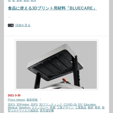
境
,
食
,
食事
,
食品
,
食用
食品に使える3Dプリント用材料「BLUECARE」
…
詳細を見る
2021-3-30
Press release
,
最新情報
3DFS
,
3DPrinting
,
3DPS
,
3Dプリンティング
,
COVID-19
,
DIY
,
Education
,
Medical
,
Vaquform
,
テクノロジー
,
医療
,
工業デザイン
,
工業製品
,
教材
,
教育
,
新
型コロナウイルス感染症
,
真空成型機