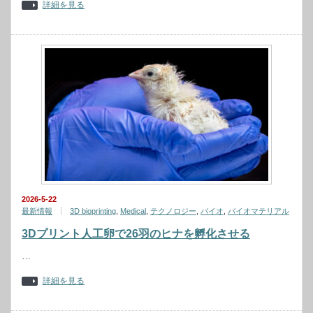
詳細を見る
2026-5-22
最新情報
3D bioprinting
,
Medical
,
テクノロジー
,
バイオ
,
バイオマテリアル
3Dプリント人工卵で26羽のヒナを孵化させる
…
詳細を見る