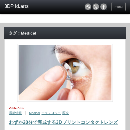
menu
タグ：Medical
2026-7-16
最新情報
Medical
,
テクノロジー
,
医療
わずか20分で完成する3Dプリントコンタクトレンズ