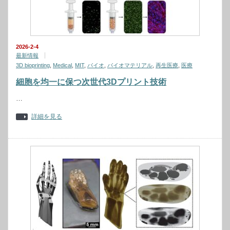
2026-2-4
最新情報
3D bioprinting
,
Medical
,
MIT
,
バイオ
,
バイオマテリアル
,
再生医療
,
医療
細胞を均一に保つ次世代3Dプリント技術
…
詳細を見る