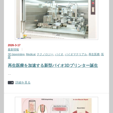
2026-3-17
最新情報
3D bioprinting
,
Medical
,
テクノロジー
,
バイオ
,
バイオマテリアル
,
再生医療
,
医
療
再生医療を加速する新型バイオ3Dプリンター誕生
…
詳細を見る