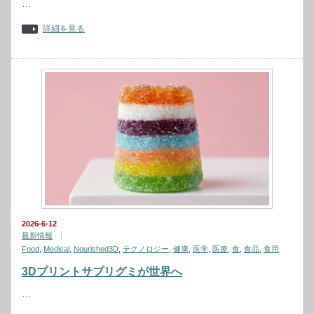
…
詳細を見る
2026-6-12
最新情報
Food
,
Medical
,
Nourished3D
,
テクノロジー
,
健康
,
医学
,
医療
,
食
,
食品
,
食用
3Dプリントサプリグミが世界へ
…