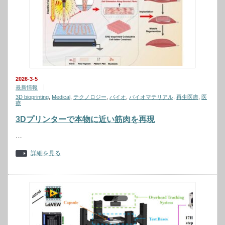
2026-3-5
最新情報
3D bioprinting
,
Medical
,
テクノロジー
,
バイオ
,
バイオマテリアル
,
再生医療
,
医
療
3Dプリンターで本物に近い筋肉を再現
…
詳細を見る