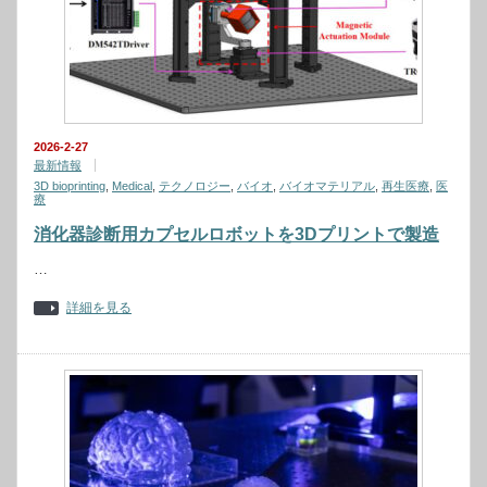
2026-2-27
最新情報
3D bioprinting
,
Medical
,
テクノロジー
,
バイオ
,
バイオマテリアル
,
再生医療
,
医
療
消化器診断用カプセルロボットを3Dプリントで製造
…
詳細を見る