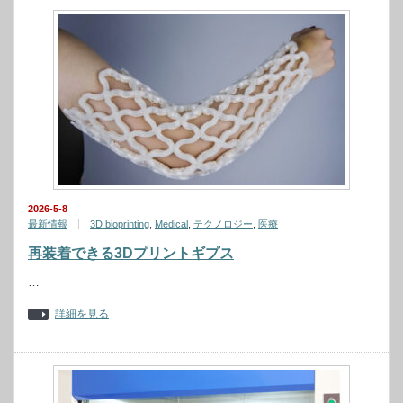
2026-5-8
最新情報
3D bioprinting
,
Medical
,
テクノロジー
,
医療
再装着できる3Dプリントギプス
…
詳細を見る