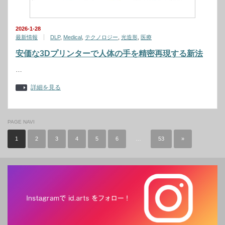
2026-1-28
最新情報
DLP
,
Medical
,
テクノロジー
,
光造形
,
医療
安価な3Dプリンターで人体の手を精密再現する新法
…
詳細を見る
PAGE NAVI
1
2
3
4
5
6
…
53
»