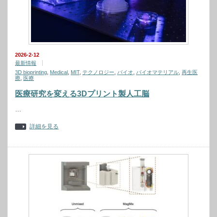
2026-2-12
最新情報
3D bioprinting
,
Medical
,
MIT
,
テクノロジー
,
バイオ
,
バイオマテリアル
,
再生医
療
,
医療
医療研究を変える3Dプリント製人工脳
…
詳細を見る