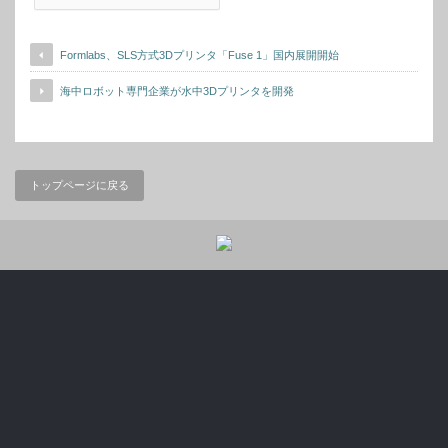
Formlabs、SLS方式3Dプリンタ「Fuse 1」国内展開開始
海中ロボット専門企業が水中3Dプリンタを開発
トップページに戻る