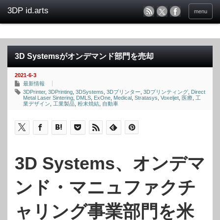
menu
3D Systemsがオンデマンド部門を売却
2021-6-3
最新情報
3DPrinter
,
3DPrinting
,
3DSystems
,
3Dプリンター
,
3Dプリンティング
,
Direct
Metal Laser Sintering
,
DMLS
,
ExOne
,
Medical
,
Stratasys
,
Voxeljet
,
医療
,
工
業デザイン
,
工業製品
,
粉末焼結
,
自動車
3D Systems、オンデマ
ンド・マニュファクチ
ャリング事業部門を米