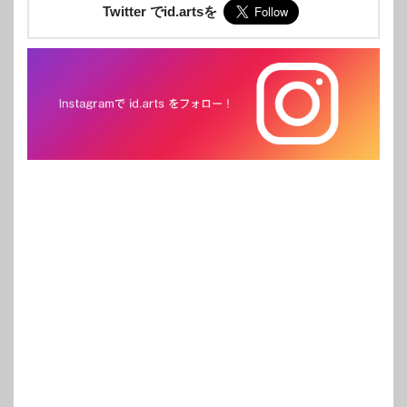
Twitter でid.artsを