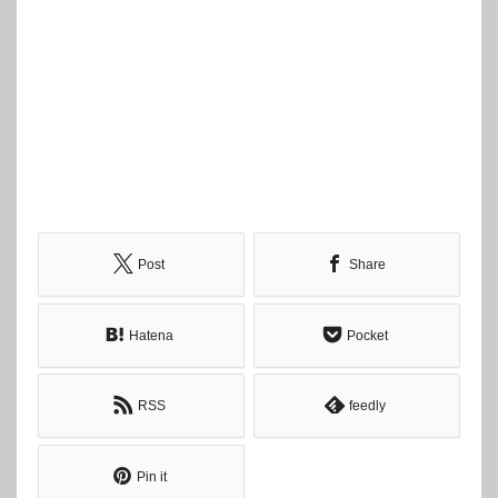
Post
Share
Hatena
Pocket
RSS
feedly
Pin it