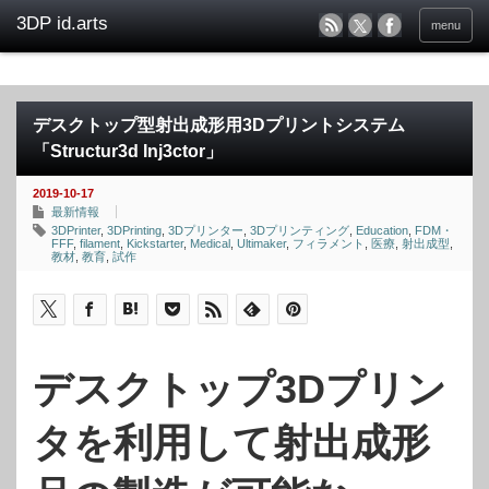
menu
デスクトップ型射出成形用3Dプリントシステム
「Structur3d Inj3ctor」
2019-10-17
最新情報
3DPrinter
,
3DPrinting
,
3Dプリンター
,
3Dプリンティング
,
Education
,
FDM・
FFF
,
filament
,
Kickstarter
,
Medical
,
Ultimaker
,
フィラメント
,
医療
,
射出成型
,
教材
,
教育
,
試作
デスクトップ3Dプリン
タを利用して射出成形