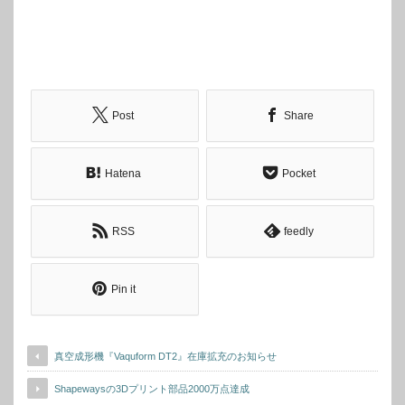
Post
Share
Hatena
Pocket
RSS
feedly
Pin it
真空成形機『Vaquform DT2』在庫拡充のお知らせ
Shapewaysの3Dプリント部品2000万点達成