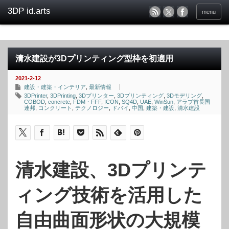
menu
清水建設が3Dプリンティング型枠を初適用
2021-2-12
建設・建築・インテリア
,
最新情報
3DPrinter
,
3DPrinting
,
3Dプリンター
,
3Dプリンティング
,
3Dモデリング
,
COBOD
,
concrete
,
FDM・FFF
,
ICON
,
SQ4D
,
UAE
,
WinSun
,
アラブ首長国
連邦
,
コンクリート
,
テクノロジー
,
ドバイ
,
中国
,
建築・建設
,
清水建設
清水建設、3Dプリンテ
ィング技術を活用した
自由曲面形状の大規模