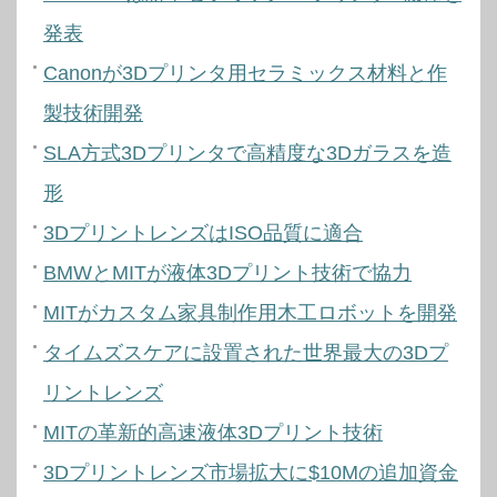
発表
Canonが3Dプリンタ用セラミックス材料と作
製技術開発
SLA方式3Dプリンタで高精度な3Dガラスを造
形
3DプリントレンズはISO品質に適合
BMWとMITが液体3Dプリント技術で協力
MITがカスタム家具制作用木工ロボットを開発
タイムズスケアに設置された世界最大の3Dプ
リントレンズ
MITの革新的高速液体3Dプリント技術
3Dプリントレンズ市場拡大に$10Mの追加資金