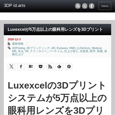
menu
Luxexcelが5万点以上の眼科用レンズを3Dプリント
2020-12-3
最新情報
3DPrinting
,
3Dプリンティング
,
AR
,
Eyewear
,
HMD
,
LUXeXceL
,
Medical
,
MR
,
SLA
,
VR
,
テクノロジー
,
バーチャル
,
仕上げ加工
,
光造形
,
医学
,
医療
,
表
面仕上げ
Luxexcelの3Dプリント
システムが5万点以上の
眼科用レンズを3Dプリ