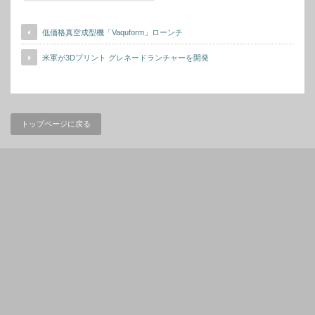
低価格真空成型機「Vaquform」ローンチ
米軍が3Dプリント グレネードランチャーを開発
トップページに戻る