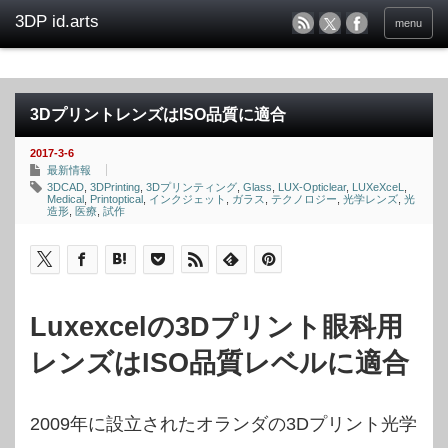
menu
3DプリントレンズはISO品質に適合
2017-3-6
最新情報
3DCAD
,
3DPrinting
,
3Dプリンティング
,
Glass
,
LUX-Opticlear
,
LUXeXceL
,
Medical
,
Printoptical
,
インクジェット
,
ガラス
,
テクノロジー
,
光学レンズ
,
光
造形
,
医療
,
試作
Luxexcelの3Dプリント眼科用
レンズはISO品質レベルに適合
2009年に設立されたオランダの3Dプリント光学