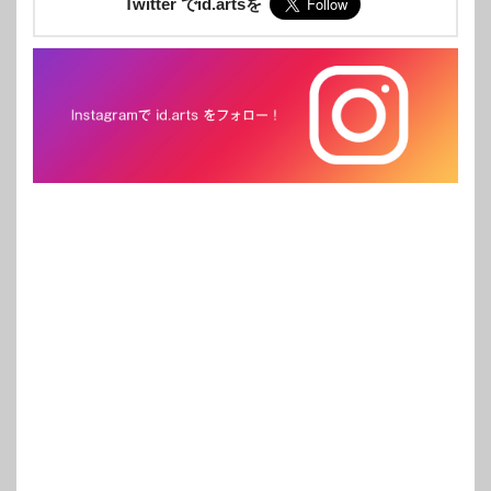
Twitter でid.artsを