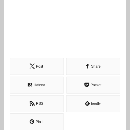
Post
Share
Hatena
Pocket
RSS
feedly
Pin it