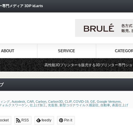
ディア 3DP id.arts
ABOUT
SERVICE
CATEGO
高性能3Dプリンターを販売する3Dプリンター専門ショップ『3DPS id.art
ブ
ティング
,
Autodesk
,
CAR
,
Carbon
,
Carbon3D
,
CLIP
,
COVID-19
,
GE
,
Google Ventures
,
フォルクスワーゲン
,
仕上げ加工
,
光造形
,
新型コロナウイルス感染症
,
自動車
,
表面仕上げ
ocket
RSS
feedly
Pin it