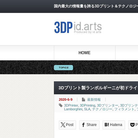
国内最大の情報量を誇る3Dプリント＆テクノロジー専門メ
HOME
3Dプリント製ランボルギーニが初ドライ
2020-6-9
最新情報
3DPrinter
,
3DPrinting
,
3Dプリンター
,
3Dプリン
Lamborghini
,
SLA
,
テクノロジー
,
フィラメント
,
Post
Share
Hatena
P