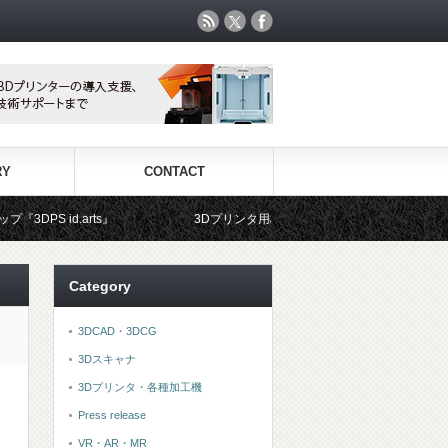
RY
CONTACT
s』
3Dプリンタ用材料専門ショップ『3DFS』では、世界中から選
Category
3DCAD・3DCG
3Dスキャナ
3Dプリンタ・各種加工機
Press release
VR・AR・MR