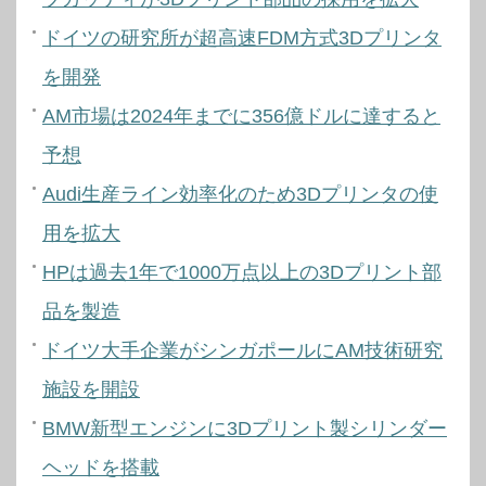
ドイツの研究所が超高速FDM方式3Dプリンタ
を開発
AM市場は2024年までに356億ドルに達すると
予想
Audi生産ライン効率化のため3Dプリンタの使
用を拡大
HPは過去1年で1000万点以上の3Dプリント部
品を製造
ドイツ大手企業がシンガポールにAM技術研究
施設を開設
BMW新型エンジンに3Dプリント製シリンダー
ヘッドを搭載