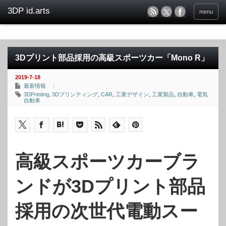
menu
3Dプリント部品採用の高級スポーツカー「Mono R」
2019-7-18
最新情報
3DPrinting
,
3Dプリンティング
,
CAR
,
工業デザイン
,
工業製品
,
自動車
,
電気
自動車
高級スポーツカーブラ
ンドが3Dプリント部品
採用の次世代電動スー