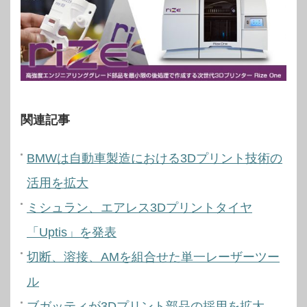
関連記事
BMWは自動車製造における3Dプリント技術の
活用を拡大
ミシュラン、エアレス3Dプリントタイヤ
「Uptis」を発表
切断、溶接、AMを組合せた単一レーザーツー
ル
ブガッティが3Dプリント部品の採用を拡大