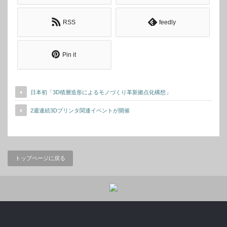
RSS
feedly
Pin it
日本初「3D積層造形によるモノづくり革新拠点化構想」
2週連続3Dプリンタ関連イベントが開催
トップページに戻る