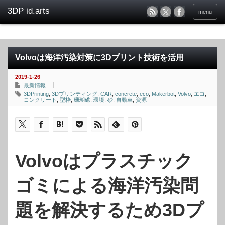
menu
Volvoは海洋汚染対策に3Dプリント技術を活用
2019-1-26
最新情報
3DPrinting
,
3Dプリンティング
,
CAR
,
concrete
,
eco
,
Makerbot
,
Volvo
,
エコ
,
コンクリート
,
型枠
,
珊瑚礁
,
環境
,
砂
,
自動車
,
資源
Volvoはプラスチック
ゴミによる海洋汚染問
題を解決するため3Dプ