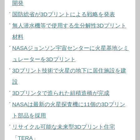
開発
国防総省が3Dプリントによる戦略を発表
無人潜水機等で使用する生分解性3Dプリント
材料
NASAジョンソン宇宙センターに火星基地シミ
ュレーターを3Dプリント
3Dプリント技術で火星の地下に居住施設を建
設
3Dプリンタで造られた組積造橋が完成
NASAは最新の火星探査機に11個の3Dプリン
ト部品を採用
リサイクル可能な未来型3Dプリント住宅
「TERA」