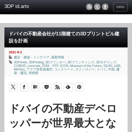
menu
ドバイの不動産会社が11階建ての3Dプリントビル建
設を計画
2021-9-2
建設・建築・インテリア
,
最新情報
3DPrinter
,
3DPrinting
,
3Dプリンター
,
3Dプリンティング
,
3Dモデリング
,
COBOD
,
concrete
,
FDM・FFF
,
ICON
,
Museum of the Future
,
SQ4D
,
UAE
,
WinSun
,
アラブ首長国連邦
,
コンクリート
,
テクノロジー
,
ドバイ
,
中国
,
建
築・建設
,
美術館
ドバイの不動産デベロ
ッパーが世界最大とな