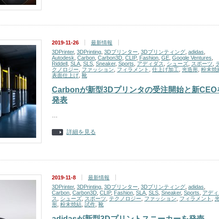
2019-11-26
最新情報
3DPrinter
,
3DPrinting
,
3Dプリンター
,
3Dプリンティング
,
adidas
,
Autodesk
,
Carbon
,
Carbon3D
,
CLIP
,
Fashion
,
GE
,
Google Ventures
,
Riddell
,
SLA
,
SLS
,
Sneaker
,
Sports
,
アディダス
,
シューズ
,
スポーツ
,
クノロジー
,
ファッション
,
フィラメント
,
仕上げ加工
,
光造形
,
粉末焼
表面仕上げ
,
靴
Carbonが新型3Dプリンタの受注開始と新CEO
発表
…
詳細を見る
2019-11-8
最新情報
3DPrinter
,
3DPrinting
,
3Dプリンター
,
3Dプリンティング
,
adidas
,
Carbon
,
Carbon3D
,
CLIP
,
Fashion
,
SLA
,
SLS
,
Sneaker
,
Sports
,
アディ
ス
,
シューズ
,
スポーツ
,
テクノロジー
,
ファッション
,
フィラメント
,
形
,
粉末焼結
,
試作
,
靴
adidasが新型3Dプリントスニーカーを発売