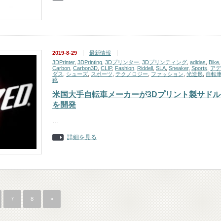
2019-8-29
最新情報
3DPrinter
,
3DPrinting
,
3Dプリンター
,
3Dプリンティング
,
adidas
,
Bike
,
Carbon
,
Carbon3D
,
CLIP
,
Fashion
,
Riddell
,
SLA
,
Sneaker
,
Sports
,
アデ
ダス
,
シューズ
,
スポーツ
,
テクノロジー
,
ファッション
,
光造形
,
自転
靴
米国大手自転車メーカーが3Dプリント製サドル
を開発
…
詳細を見る
7
8
»