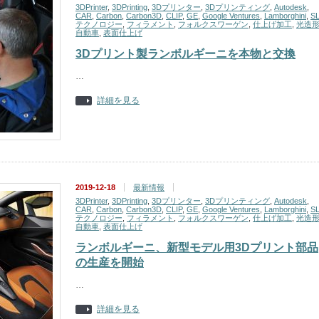
3DPrinter
,
3DPrinting
,
3Dプリンター
,
3Dプリンティング
,
Autodesk
,
CAR
,
Carbon
,
Carbon3D
,
CLIP
,
GE
,
Google Ventures
,
Lamborghini
,
S
テクノロジー
,
フィラメント
,
フォルクスワーゲン
,
仕上げ加工
,
光造
自動車
,
表面仕上げ
3Dプリント製ランボルギーニを本物と交換
…
詳細を見る
2019-12-18
最新情報
3DPrinter
,
3DPrinting
,
3Dプリンター
,
3Dプリンティング
,
Autodesk
,
CAR
,
Carbon
,
Carbon3D
,
CLIP
,
GE
,
Google Ventures
,
Lamborghini
,
S
テクノロジー
,
フィラメント
,
フォルクスワーゲン
,
仕上げ加工
,
光造
自動車
,
表面仕上げ
ランボルギーニ、新型モデル用3Dプリント部品
の生産を開始
…
詳細を見る