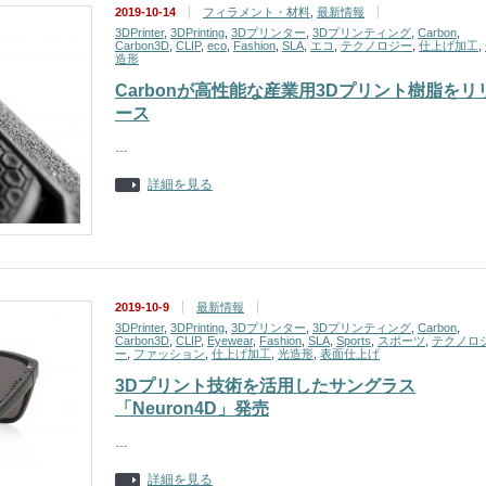
2019-10-14
フィラメント・材料
,
最新情報
3DPrinter
,
3DPrinting
,
3Dプリンター
,
3Dプリンティング
,
Carbon
,
Carbon3D
,
CLIP
,
eco
,
Fashion
,
SLA
,
エコ
,
テクノロジー
,
仕上げ加工
,
造形
Carbonが高性能な産業用3Dプリント樹脂をリ
ース
…
詳細を見る
2019-10-9
最新情報
3DPrinter
,
3DPrinting
,
3Dプリンター
,
3Dプリンティング
,
Carbon
,
Carbon3D
,
CLIP
,
Eyewear
,
Fashion
,
SLA
,
Sports
,
スポーツ
,
テクノロ
ー
,
ファッション
,
仕上げ加工
,
光造形
,
表面仕上げ
3Dプリント技術を活用したサングラス
「Neuron4D」発売
…
詳細を見る