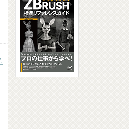
P
,
・