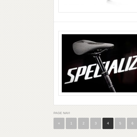
PAGE NAVI
«
1
2
3
4
5
6