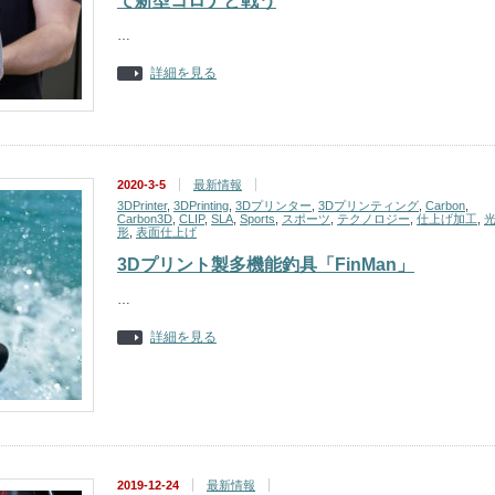
て新型コロナと戦う
…
詳細を見る
2020-3-5
最新情報
3DPrinter
,
3DPrinting
,
3Dプリンター
,
3Dプリンティング
,
Carbon
,
Carbon3D
,
CLIP
,
SLA
,
Sports
,
スポーツ
,
テクノロジー
,
仕上げ加工
,
形
,
表面仕上げ
3Dプリント製多機能釣具「FinMan」
…
詳細を見る
2019-12-24
最新情報