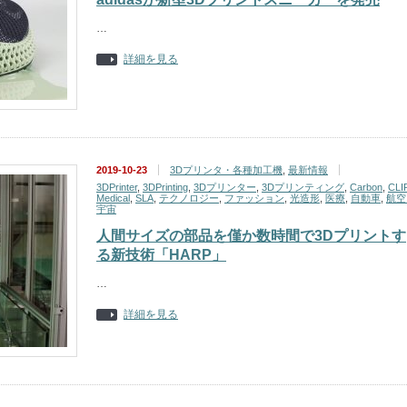
…
詳細を見る
2019-10-23
3Dプリンタ・各種加工機
,
最新情報
3DPrinter
,
3DPrinting
,
3Dプリンター
,
3Dプリンティング
,
Carbon
,
CLI
Medical
,
SLA
,
テクノロジー
,
ファッション
,
光造形
,
医療
,
自動車
,
航空
宇宙
人間サイズの部品を僅か数時間で3Dプリントす
る新技術「HARP」
…
詳細を見る