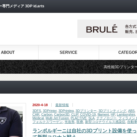
ディア 3DP id.arts
ABOUT
SERVICE
CATEGO
高性能3Dプリンターを販売する3Dプリンタ
2020-4-18
最新情報
3DFS
,
3DPrinter
,
3DPrinting
,
3Dプリンター
,
3Dプリンティング
,
ABS
,
CAR
,
Carbon
,
Carbon3D
,
CLIP
,
COVID-19
,
filament
,
HP
,
Lamborghini
,
Medical
,
Multi Jet Fusion
,
PLACTIVE
,
SLA
,
テクノロジー
,
フィラメン
フォルクスワーゲン
,
光造形
,
医療
,
新型コロナウイルス感染症
,
自動
ランボルギーニは自社の3Dプリント設備を使っ