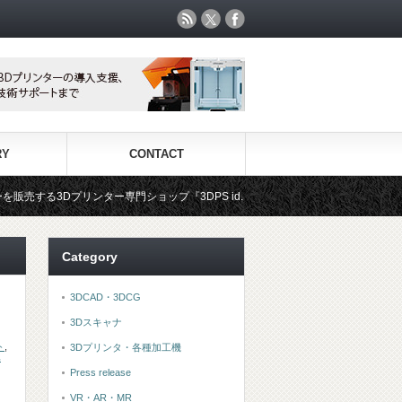
RY
CONTACT
ー専門ショップ『3DPS id.arts』
3Dプリンタ用材料専門ショッ
Category
3DCAD・3DCG
3Dスキャナ
ト
,
3Dプリンタ・各種加工機
車
Press release
VR・AR・MR