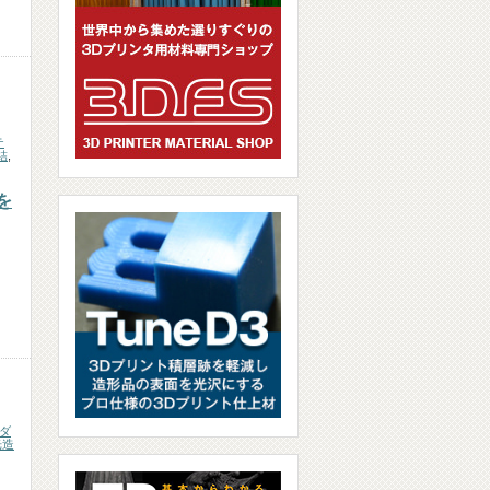
テ
結
,
を
ダ
光造