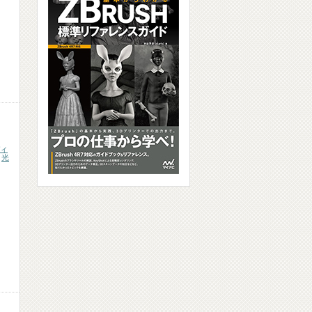
ィ
,
光