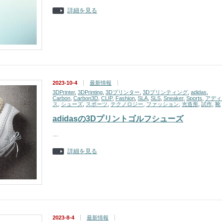
詳細を見る
2023-10-4
最新情報
3DPrinter
,
3DPrinting
,
3Dプリンター
,
3Dプリンティング
,
adidas
,
Carbon
,
Carbon3D
,
CLIP
,
Fashion
,
SLA
,
SLS
,
Sneaker
,
Sports
,
アディ
ス
,
シューズ
,
スポーツ
,
テクノロジー
,
ファッション
,
光造形
,
試作
,
靴
adidasの3Dプリントゴルフシューズ
…
詳細を見る
2023-8-4
最新情報