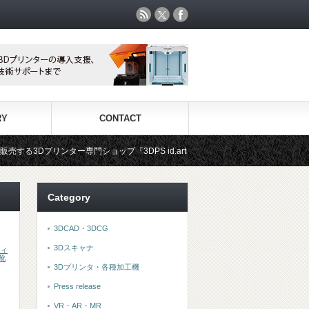
RY
CONTACT
門ショップ『3DPS id.arts』
3Dプリンタ用材料専門ショップ『
Category
3DCAD・3DCG
3Dスキャナ
ィ
靴
3Dプリンタ・各種加工機
Press release
VR・AR・MR