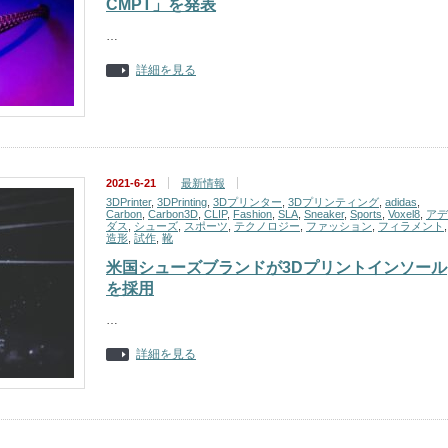
CMPT」を発表
…
詳細を見る
2021-6-21
最新情報
3DPrinter
,
3DPrinting
,
3Dプリンター
,
3Dプリンティング
,
adidas
,
Carbon
,
Carbon3D
,
CLIP
,
Fashion
,
SLA
,
Sneaker
,
Sports
,
Voxel8
,
アデ
ダス
,
シューズ
,
スポーツ
,
テクノロジー
,
ファッション
,
フィラメント
造形
,
試作
,
靴
米国シューズブランドが3Dプリントインソール
を採用
…
詳細を見る