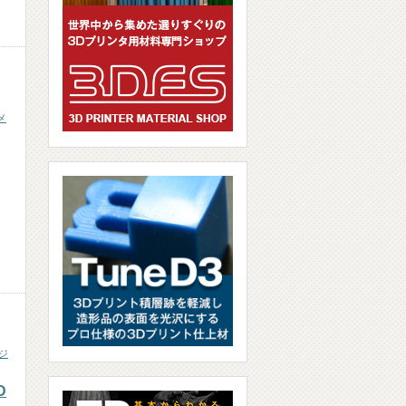
,
メ
ジ
D