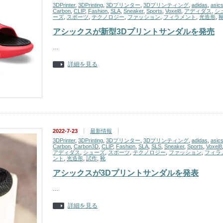
3DPrinter
,
3DPrinting
,
3Dプリンター
,
3Dプリンティング
,
adidas
,
asic
Carbon
,
CLIP
,
Fashion
,
SLA
,
Sneaker
,
Sports
,
Voxel8
,
アディダス
,
シ
ーズ
,
スポーツ
,
テクノロジー
,
ファッション
,
フィラメント
,
光造形
,
アシックスが新型3Dプリントサンダルを発売
…
詳細を見る
2022-7-23
最新情報
3DPrinter
,
3DPrinting
,
3Dプリンター
,
3Dプリンティング
,
adidas
,
asic
Carbon
,
Carbon3D
,
CLIP
,
Fashion
,
SLA
,
SLS
,
Sneaker
,
Sports
,
Voxel8
アディダス
,
シューズ
,
スポーツ
,
テクノロジー
,
ファッション
,
フィラ
ント
,
光造形
,
試作
,
靴
アシックスが3Dプリントサンダルを発表
…
詳細を見る