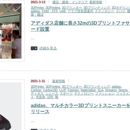
2021-3-13
建設・建築・インテリア
,
最新情報
3DPrinter
,
3DPrinting
,
3Dプリンター
,
3Dプリンティング
,
3Dモデリン
adidas
,
FDM・FFF
,
UAE
,
アラブ首長国連邦
,
テクノロジー
,
ドバイ
,
築・建設
アディダス店舗に長さ32mの3Dプリントファサ
ード設置
…
詳細を見る
2021-1-11
最新情報
3DPrinter
,
3DPrinting
,
3Dプリンター
,
3Dプリンティング
,
adidas
,
Carbon
,
Carbon3D
,
CLIP
,
Fashion
,
Materialise
,
SLA
,
Sneaker
,
Sports
,
ディダス
,
シューズ
,
スポーツ
,
テクノロジー
,
ファッション
,
フィラメ
ト
,
光造形
,
試作
,
靴
adidas、マルチカラー3Dプリントスニーカー
リリース
…