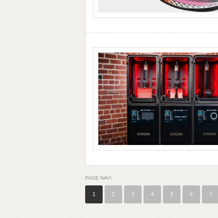
PAGE NAVI
1
2
3
4
5
6
7