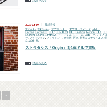
詳細を見る
2020-12-10
最新情報
3DPrinter
,
3DPrinting
,
3Dプリンター
,
3Dプリンティング
,
adidas
,
Carbon
,
Carbon3D
,
CLIP
,
COVID-19
,
DLP
,
Fashion
,
Medical
,
SLA
,
SL
Sneaker
,
Sports
,
Stratasys
,
アディダス
,
シューズ
,
スポーツ
,
テクノロ
ー
,
ファッション
,
フィラメント
,
光造形
,
医療
,
新型コロナウイルス感
症
,
試作
,
靴
ストラタシス「Origin」を1億ドルで買収
…
詳細を見る
»