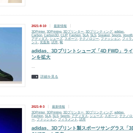
2021-8-10
最新情報
3DPrinter
,
3DPrinting
,
3Dプリンター
,
3Dプリンティング
,
adidas
,
Carbon
,
Carbon3D
,
CLIP
,
Fashion
,
SLA
,
SLS
,
Sneaker
,
Sports
,
Voxel8
アディダス
,
シューズ
,
スポーツ
,
テクノロジー
,
ファッション
,
フィラ
ント
,
光造形
,
試作
,
靴
adidas、3Dプリントシューズ「4D FWD」ライ
ンを拡大
…
詳細を見る
2021-8-3
最新情報
3DPrinter
,
3DPrinting
,
3Dプリンター
,
3Dプリンティング
,
adidas
,
Fashion
,
SLA
,
SLS
,
Sports
,
アディダス
,
シューズ
,
スポーツ
,
テクノロ
ー
,
ファッション
,
フィラメント
,
試作
adidas、3Dプリント製スポーツサングラス「3