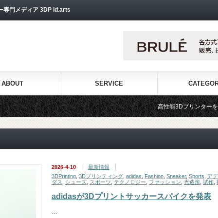
ディア 3DP id.arts
ABOUT
SERVICE
CATEGO
高性能3Dプリンターを販売する3Dプリンター専
2026-4-10
最新情報
3DPrinting
,
3Dプリンティング
,
adidas
,
Fashion
,
Sneaker
,
Sports
,
アデ
ダス
,
シューズ
,
スポーツ
,
テクノロジー
,
ファッション
,
光造形
,
試作
,
adidasが3Dプリントサッカースパイクを発表
…