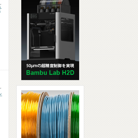
s
,
ュ
靴
s
,
,
メ