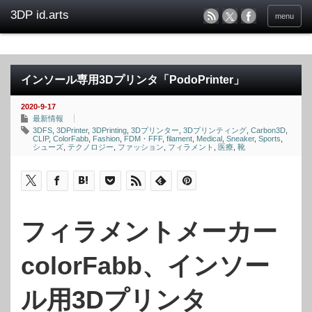
menu
インソール専用3Dプリンタ「PodoPrinter」
2020-9-17
最新情報
3DFS
,
3DPrinter
,
3DPrinting
,
3Dプリンター
,
3Dプリンティング
,
Carbon3D
,
CLIP
,
ColorFabb
,
Fashion
,
FDM・FFF
,
filament
,
Medical
,
Sneaker
,
Sports
,
シューズ
,
テクノロジー
,
ファッション
,
フィラメント
,
医療
,
靴
フィラメントメーカー
colorFabb、インソー
ル用3Dプリンタ