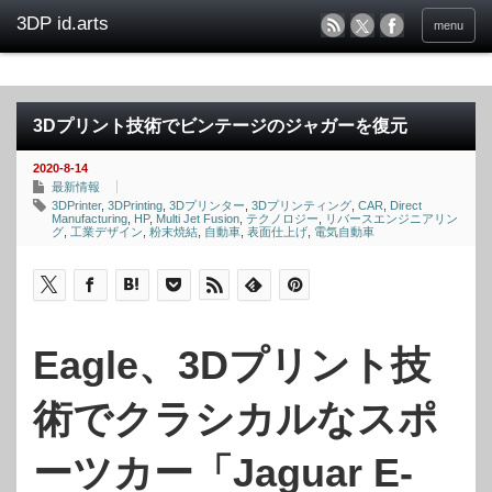
menu
3Dプリント技術でビンテージのジャガーを復元
2020-8-14
最新情報
3DPrinter
,
3DPrinting
,
3Dプリンター
,
3Dプリンティング
,
CAR
,
Direct
Manufacturing
,
HP
,
Multi Jet Fusion
,
テクノロジー
,
リバースエンジニアリン
グ
,
工業デザイン
,
粉末焼結
,
自動車
,
表面仕上げ
,
電気自動車
Eagle、3Dプリント技
術でクラシカルなスポ
ーツカー「Jaguar E-