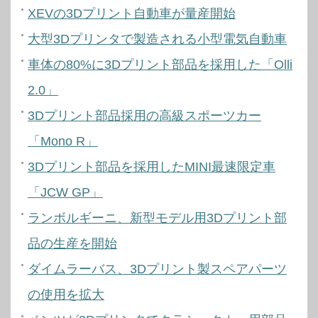
XEVの3Dプリント自動車が量産開始
大型3Dプリンタで製造される小型電気自動車
車体の80%に3Dプリント部品を採用した「Olli
2.0」
3Dプリント部品採用の高級スポーツカー
「Mono R」
3Dプリント部品を採用したMINI最速限定車
「JCW GP」
ランボルギーニ、新型モデル用3Dプリント部
品の生産を開始
ダイムラーバス、3Dプリント製スペアパーツ
の使用を拡大