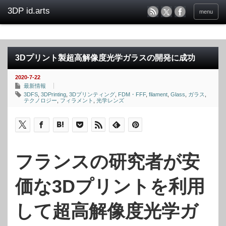
menu
3Dプリント製超高解像度光学ガラスの開発に成功
2020-7-22
最新情報
3DFS
,
3DPrinting
,
3Dプリンティング
,
FDM・FFF
,
filament
,
Glass
,
ガラス
,
テクノロジー
,
フィラメント
,
光学レンズ
フランスの研究者が安
価な3Dプリントを利用
して超高解像度光学ガ