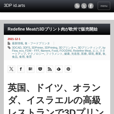
menu
Redefine Meatの3Dプリント肉が欧州で販売開始
2021-12-1
最新情報
,
食・フードプリンタ
3DCAD
,
3DFS
,
3DPrinter
,
3DPrinting
,
3Dプリンター
,
3Dプリンティング
,
by
Flow
,
eco
,
FDM・FFF
,
filament
,
Food
,
FOODINI
,
Redefine Meat
,
エコ
,
スタ
ートアップ
,
テクノロジー
,
フィラメント
,
健康
,
光造形
,
医療
,
環境
,
農業
,
食
,
食品
,
食用
,
食育
英国、ドイツ、オラン
ダ、イスラエルの高級
レストランで3Dプリン