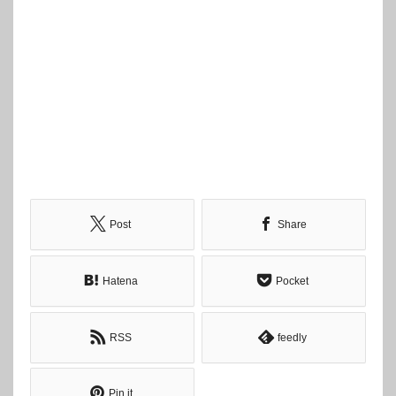
Post
Share
Hatena
Pocket
RSS
feedly
Pin it