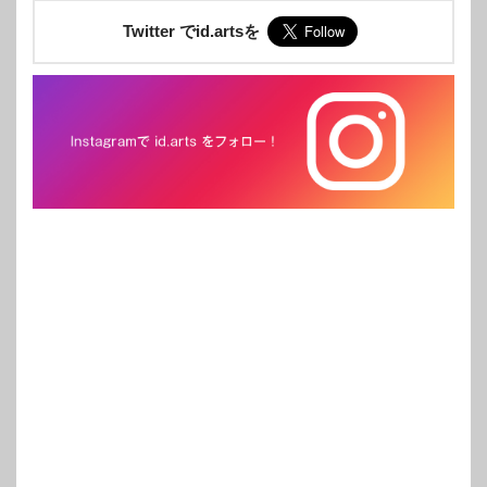
Twitter でid.artsを