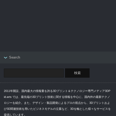
Search
2011年開設、国内最大の情報量を誇る3Dプリント＆テクノロジー専門メディア3DP
id.arts では、最先端の3Dプリント技術に関する情報を中心に、国内外の最新テクノ
ロジーを紹介。また、デザイン・製品開発によるプロの視点から、3Dプリントおよ
び3D関連技術を用いたビジネスモデルの立案など、3Dを軸とした様々なサービスを
提供しています。