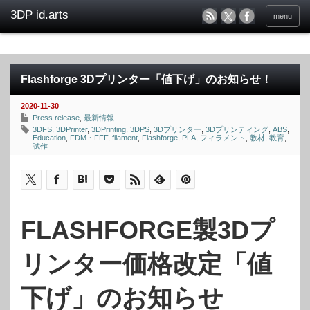
menu
Flashforge 3Dプリンター「値下げ」のお知らせ！
2020-11-30
Press release
,
最新情報
3DFS
,
3DPrinter
,
3DPrinting
,
3DPS
,
3Dプリンター
,
3Dプリンティング
,
ABS
,
Education
,
FDM・FFF
,
filament
,
Flashforge
,
PLA
,
フィラメント
,
教材
,
教育
,
試作
FLASHFORGE製3Dプ
リンター価格改定「値
下げ」のお知らせ