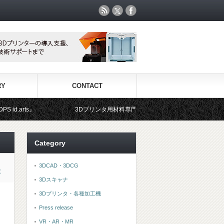
RY
CONTACT
3Dプリンタ用材料専門ショップ『3DFS』では、世界中から選りすぐりの
Category
3DCAD・3DCG
教
3Dスキャナ
3Dプリンタ・各種加工機
Press release
VR・AR・MR