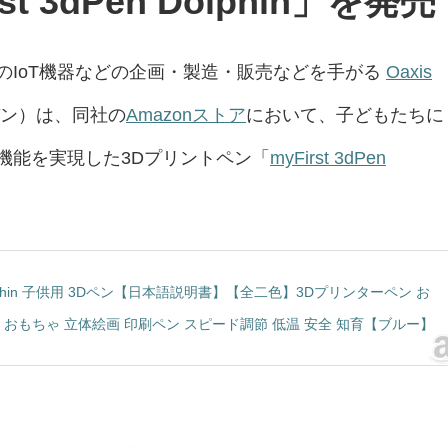
t 3dPen Dolphin」を発売
のIoT機器などの企画・製造・販売などを手がる
Oaxis
パン）は、同社の
Amazonストア
において、子どもたちに
機能を実現した3Dプリントペン「
myFirst 3dPen
en Dolphin 子供用 3Dペン【日本語説明書】【全二色】3Dプリンターペン お
 おもちゃ 立体絵画 印刷ペン スピード調節 低温 安全 知育【ブルー】