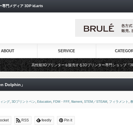
ディア 3DP id.arts
ABOUT
SERVICE
CATEGO
高性能3Dプリンターを販売する3Dプリンター専門ショップ『3DPS id.arts』
 Dolphin」
ティング
,
3Dプリントペン
,
Education
,
FDM・FFF
,
filament
,
STEM／STEAM
,
フィラメント
,
ocket
RSS
feedly
Pin it