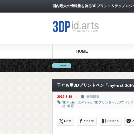
国内最大の情報量を誇る3Dプリント＆テクノロジー専門メ
HOME
子ども用3Dプリントペン「myFirst 3dPen
2019-8-19
最新情報
3DPrinter
,
3DPrinting
,
3Dプリンター
,
3Dプリン
材
,
教育
Post
Share
Hatena
P