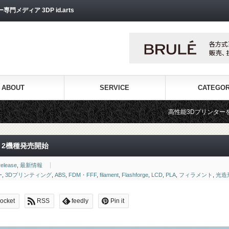
ディア 3DP id.arts
ABOUT
SERVICE
CATEGO
高性能3Dプリンターを販売する3Dプリンター専門ショッ
」2機種発売開始
release
,
最新情報
ー
,
3Dプリンティング
,
ABS
,
FDM・FFF
,
filament
,
Flashforge
,
LCD
,
PLA
,
フィラメント
,
光造
ocket
RSS
feedly
Pin it