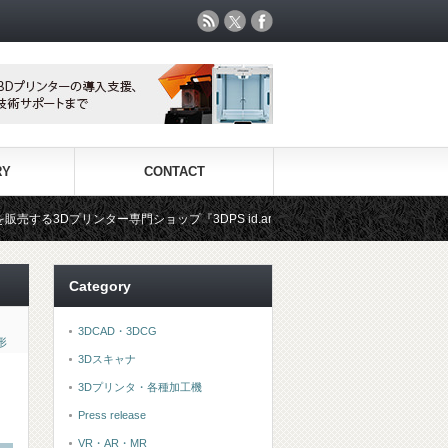
RY
CONTACT
プ『3DPS id.arts』
3Dプリンタ用材料専門ショップ『3DF
Category
3DCAD・3DCG
形
3Dスキャナ
3Dプリンタ・各種加工機
Press release
VR・AR・MR