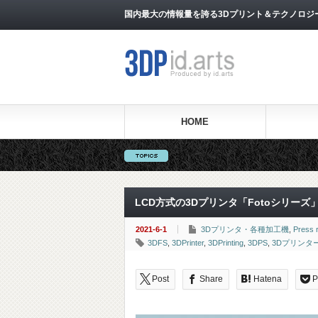
国内最大の情報量を誇る3Dプリント＆テクノロジー専門メ
HOME
LCD方式の3Dプリンタ「Fotoシリーズ
2021-6-1
3Dプリンタ・各種加工機
,
Press 
3DFS
,
3DPrinter
,
3DPrinting
,
3DPS
,
3Dプリンタ
Post
Share
Hatena
P