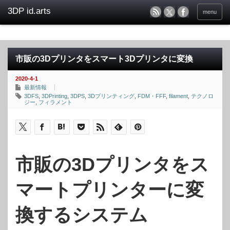
menu
市販の3Dプリンタをスマート3Dプリンタに変換
2020-4-1
最新情報
3DFS
,
3DPrinting
,
3DPS
,
3Dプリンティング
,
FDM・FFF
,
filament
,
テクノロ
ジー
,
フィラメント
市販の3Dプリンタをス
マートプリンターに変
換するシステム