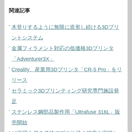
関連記事
木登りするように無限に造形し続ける3Dプリ
ントシステム
金属フィラメント対応の低価格3Dプリンタ
「Adventurer3X」
Creality、産業用3Dプリンタ「CR-5 Pro」をリ
リース
セラミック3Dプリンティング研究専門施設発
足
ステンレス鋼部品製作用「Ultrafuse 316L」販
売開始