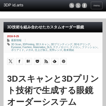
menu
3D技術を組み合わせたカスタムオーダー眼鏡
2016-9-25
最新情報
3D Scan
,
3DPrinting
,
3Dスキャン
,
3Dプリンティング
,
3Dモデリング
,
Eyewear
,
Fashion
,
Materialise
,
SLS
,
テクノロジー
,
ナイロン
,
ファッション
,
ポリアミド
,
メガネ
,
仕上げ加工
,
光学レンズ
,
粉末焼結
3Dスキャンと3Dプリン
ト技術で生成する眼鏡
オーダーシステム