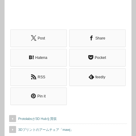
Post
Share
Hatena
Pocket
RSS
feedly
Pin it
Protolabsが3D Hubを買収
3Dプリントのアームチェア「mawj」