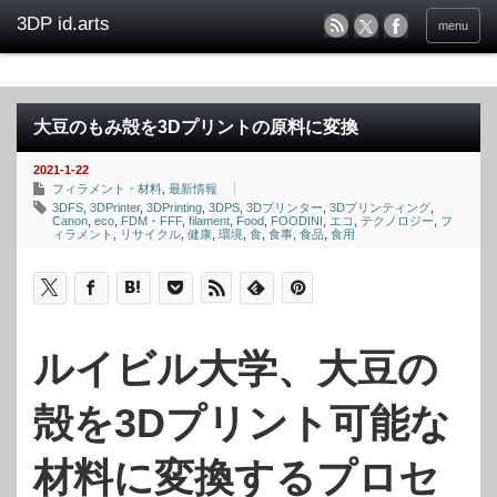
menu
大豆のもみ殻を3Dプリントの原料に変換
2021-1-22
フィラメント・材料
,
最新情報
3DFS
,
3DPrinter
,
3DPrinting
,
3DPS
,
3Dプリンター
,
3Dプリンティング
,
Canon
,
eco
,
FDM・FFF
,
filament
,
Food
,
FOODINI
,
エコ
,
テクノロジー
,
フ
ィラメント
,
リサイクル
,
健康
,
環境
,
食
,
食事
,
食品
,
食用
ルイビル大学、大豆の
殻を3Dプリント可能な
材料に変換するプロセ