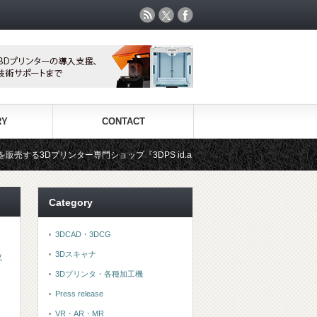
RY
CONTACT
専門ショップ『3DPS id.arts』
3Dプリンタ用材料専門ショップ
Category
3DCAD・3DCG
3Dスキャナ
ウ
3Dプリンタ・各種加工機
Press release
VR・AR・MR