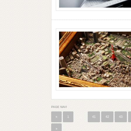
PAGE NAVI
«
1
…
41
42
43
»