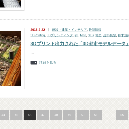
2016-2-22
建設・建築・インテリア
,
最新情報
3DPrinting
,
3Dプリンティング
,
ijet
,
Map
,
SLS
,
地図
,
建築模型
,
粉末焼
3Dプリント出力された「3D都市モデルデータ
…
詳細を見る
44
45
46
47
48
49
50
51
…
55