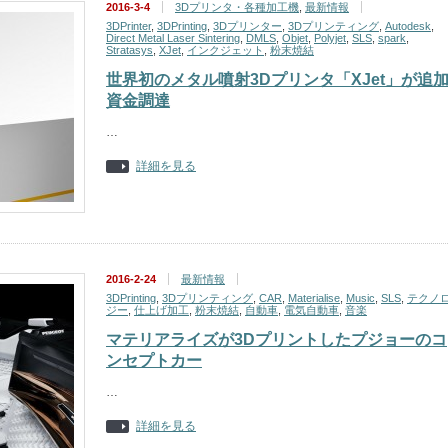
2016-3-4
3Dプリンタ・各種加工機
,
最新情報
3DPrinter
,
3DPrinting
,
3Dプリンター
,
3Dプリンティング
,
Autodesk
,
Direct Metal Laser Sintering
,
DMLS
,
Objet
,
Polyjet
,
SLS
,
spark
,
Stratasys
,
XJet
,
インクジェット
,
粉末焼結
世界初のメタル噴射3Dプリンタ「XJet」が追
資金調達
…
詳細を見る
2016-2-24
最新情報
3DPrinting
,
3Dプリンティング
,
CAR
,
Materialise
,
Music
,
SLS
,
テクノ
ジー
,
仕上げ加工
,
粉末焼結
,
自動車
,
電気自動車
,
音楽
マテリアライズが3Dプリントしたプジョーのコ
ンセプトカー
…
詳細を見る