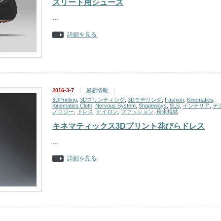
スリート用シューズ
…
詳細を見る
2016-3-7
最新情報
3DPrinting
,
3Dプリンティング
,
3Dモデリング
,
Fashion
,
Kinematics
,
Kinematics Cloth
,
Nervous System
,
Shapeways
,
SLS
,
インテリア
,
テ
ノロジー
,
ドレス
,
ナイロン
,
ファッション
,
粉末焼結
キネマティックス3Dプリント花びらドレス
…
詳細を見る