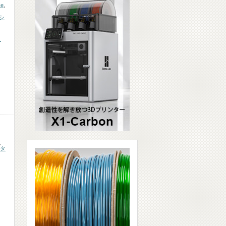
e
,
シ
コ
,
タ