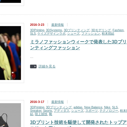
2016-3-23
最新情報
3DPrinting
,
3DSystems
,
3Dプリンティング
,
3Dモデリング
,
Fashion
,
SLS
,
ケイズデザインラボ
,
シューズ
,
ファッション
,
粉末焼結
ミラノファッションウィークで発表した3Dプリ
ンティングファッション
…
詳細を見る
2016-3-17
最新情報
3DPrinting
,
3Dプリンティング
,
adidas
,
New Balance
,
Nike
,
SLS
,
Sneaker
,
Sports
,
アディダス
,
シューズ
,
スポーツ
,
テクノロジー
,
粉末
結
,
陸上競技
,
靴
3Dプリント技術を駆使して開発されたトップア