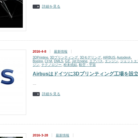
詳細を見る
2016-4-8
最新情報
3DPrinting
,
3Dプリンティング
,
3Dモデリング
,
AIRBUS
,
Autodesk
,
Boeing
,
CFM
,
DMLS
,
GE
,
Jet Engine
,
エアバス
,
エンジン
,
ジェットエ
ジン
,
テクノロジー
,
粉末焼結
,
航空・宇宙
Airbusはドイツに3Dプリンティング工場を設
…
詳細を見る
2016-3-28
最新情報