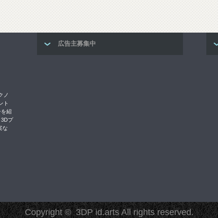
広告主募集中
クノ
リント
ーを紹
3Dプ
案な
Copyright ©
3DP id.arts
All rights reserved.