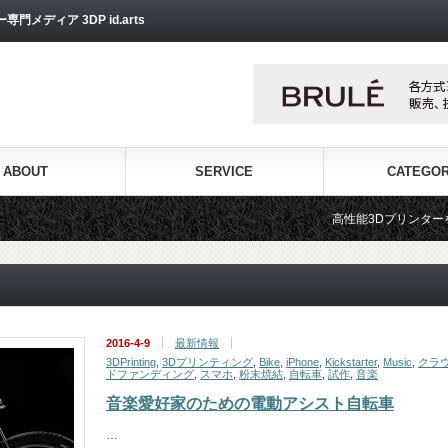
ディア 3DP id.arts
ABOUT
SERVICE
CATEGO
高性能3Dプリンターを販売する3Dプリンター
2016-4-9
最新情報
3DPrinting
,
3Dプリンティング
,
Bike
,
iPhone
,
Kickstarter
,
Music
,
クラ
ドファンディング
,
スマホ
,
粉末焼結
,
自転車
,
試作
,
音楽
音楽愛好家のための電動アシスト自転車
…