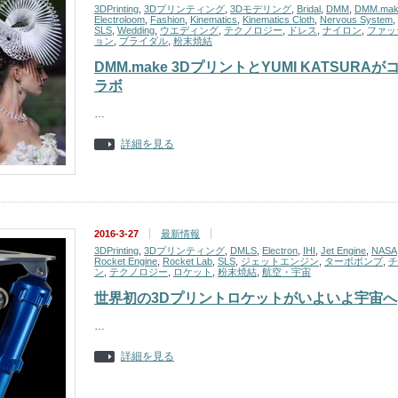
3DPrinting
,
3Dプリンティング
,
3Dモデリング
,
Bridal
,
DMM
,
DMM.mak
Electroloom
,
Fashion
,
Kinematics
,
Kinematics Cloth
,
Nervous System
,
SLS
,
Wedding
,
ウエディング
,
テクノロジー
,
ドレス
,
ナイロン
,
ファッ
ョン
,
ブライダル
,
粉末焼結
DMM.make 3DプリントとYUMI KATSURAが
ラボ
…
詳細を見る
2016-3-27
最新情報
3DPrinting
,
3Dプリンティング
,
DMLS
,
Electron
,
IHI
,
Jet Engine
,
NASA
Rocket Engine
,
Rocket Lab
,
SLS
,
ジェットエンジン
,
ターボポンプ
,
チ
ン
,
テクノロジー
,
ロケット
,
粉末焼結
,
航空・宇宙
世界初の3Dプリントロケットがいよいよ宇宙へ
…
詳細を見る