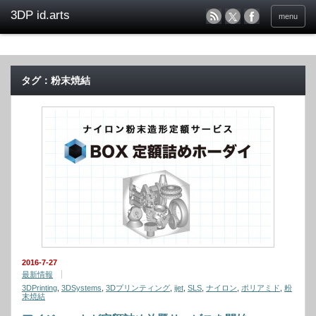
menu
タグ：粉末焼結
2016-7-27
最新情報
3DPrinting
,
3DSystems
,
3Dプリンティング
,
ijet
,
SLS
,
ナイロン
,
ポリアミド
,
粉
末焼結