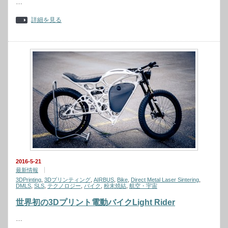
…
詳細を見る
2016-5-21
最新情報
3DPrinting
,
3Dプリンティング
,
AIRBUS
,
Bike
,
Direct Metal Laser Sintering
,
DMLS
,
SLS
,
テクノロジー
,
バイク
,
粉末焼結
,
航空・宇宙
世界初の3Dプリント電動バイクLight Rider
…