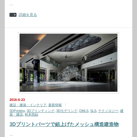
…
詳細を見る
2016-6-23
建設・建築・インテリア
,
最新情報
3DPrinting
,
3Dプリンティング
,
3Dモデリング
,
DMLS
,
SLS
,
テクノロジー
,
建
築・建設
,
粉末焼結
3Dプリントパーツで組上げたメッシュ構造建造物
…