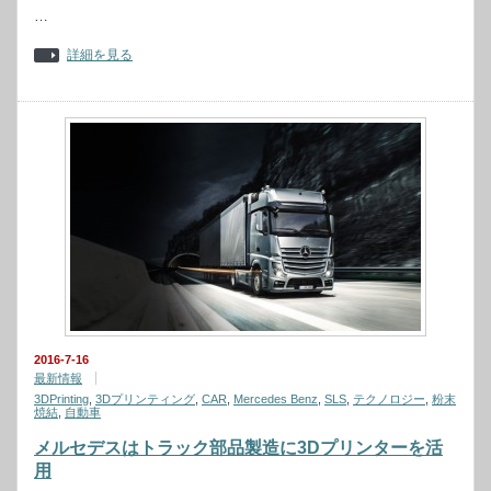
…
詳細を見る
2016-7-16
最新情報
3DPrinting
,
3Dプリンティング
,
CAR
,
Mercedes Benz
,
SLS
,
テクノロジー
,
粉末
焼結
,
自動車
メルセデスはトラック部品製造に3Dプリンターを活
用