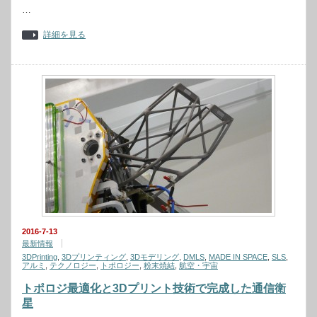
…
詳細を見る
2016-7-13
最新情報
3DPrinting
,
3Dプリンティング
,
3Dモデリング
,
DMLS
,
MADE IN SPACE
,
SLS
,
アルミ
,
テクノロジー
,
トポロジー
,
粉末焼結
,
航空・宇宙
トポロジ最適化と3Dプリント技術で完成した通信衛
星