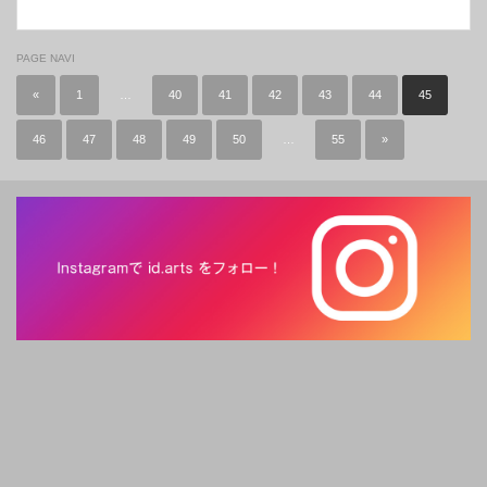
PAGE NAVI
«
1
…
40
41
42
43
44
45
46
47
48
49
50
…
55
»