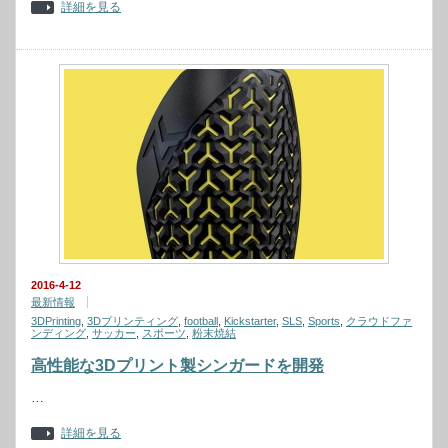
詳細を見る
2016-4-12
最新情報
3DPrinting
,
3Dプリンティング
,
football
,
Kickstarter
,
SLS
,
Sports
,
クラウドファ
ンディング
,
サッカー
,
スポーツ
,
粉末焼結
高性能な3Dプリント製シンガードを開発
…
詳細を見る