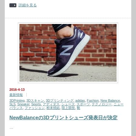
詳細を見る
2016-4-13
最新情報
3DPrinting
,
3Dスキャン
,
3Dプリンティング
,
adidas
,
Fashion
,
New Balance
,
SLS
,
Sneaker
,
Sports
,
アディダス
,
シューズ
,
スポーツ
,
テクノロジー
,
ニュー
バランス
,
ファッション
,
粉末焼結
,
陸上競技
,
靴
NewBalanceの3Dプリントシューズ発表日が決定
…