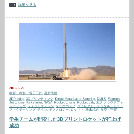
詳細を見る
2016-5-29
教育・教材・電子工作
,
最新情報
3DPrinting
,
3Dプリンティング
,
Direct Metal Laser Sintering
,
DMLS
,
Electron
,
Jet Engine
,
Kickstarter
,
NASA
,
Rocket Engine
,
Rocket Lab
,
SLS
,
クラウドファ
ンディング
,
ジェットエンジン
,
ターボポンプ
,
ダイレクト・デジタル・マニュ
ファクチャリング
,
チタン
,
テクノロジー
,
ロケット
,
粉末焼結
,
航空・宇宙
学生チームが開発した3Dプリントロケットが打上げ
成功