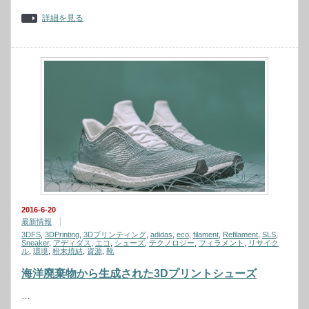
詳細を見る
2016-6-20
最新情報
3DFS
,
3DPrinting
,
3Dプリンティング
,
adidas
,
eco
,
filament
,
Refilament
,
SLS
,
Sneaker
,
アディダス
,
エコ
,
シューズ
,
テクノロジー
,
フィラメント
,
リサイク
ル
,
環境
,
粉末焼結
,
資源
,
靴
海洋廃棄物から生成された3Dプリントシューズ
…