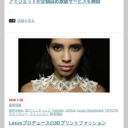
アイジェットが定額詰め放題サービスを開始
…
詳細を見る
2016-7-25
最新情報
3DPrinting
,
3Dプリンティング
,
Fashion
,
LEXUS
,
Lexus Hoverboard
,
TOYOTA
,
テクノロジー
,
ファッション
,
粉末焼結
Lexusプロデュースの3Dプリントファッション