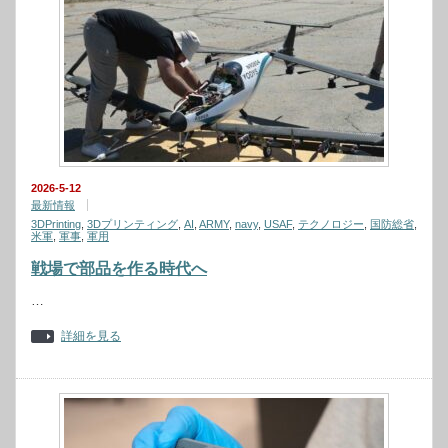
2026-5-12
最新情報
3DPrinting
,
3Dプリンティング
,
AI
,
ARMY
,
navy
,
USAF
,
テクノロジー
,
国防総省
,
米軍
,
軍事
,
軍用
戦場で部品を作る時代へ
…
詳細を見る