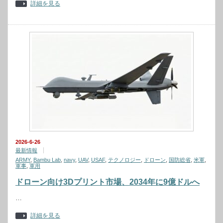
詳細を見る
2026-6-26
最新情報
ARMY
,
Bambu Lab
,
navy
,
UAV
,
USAF
,
テクノロジー
,
ドローン
,
国防総省
,
米軍
,
軍事
,
軍用
ドローン向け3Dプリント市場、2034年に9億ドルへ
…
詳細を見る