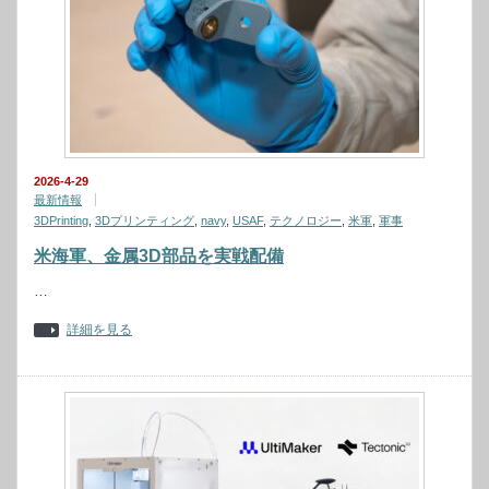
2026-4-29
最新情報
3DPrinting
,
3Dプリンティング
,
navy
,
USAF
,
テクノロジー
,
米軍
,
軍事
米海軍、金属3D部品を実戦配備
…
詳細を見る