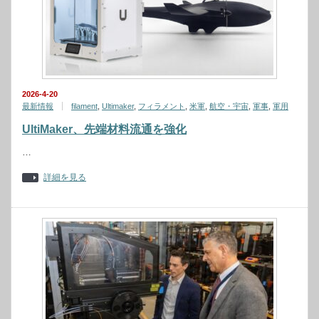
2026-4-20
最新情報
filament
,
Ultimaker
,
フィラメント
,
米軍
,
航空・宇宙
,
軍事
,
軍用
UltiMaker、先端材料流通を強化
…
詳細を見る