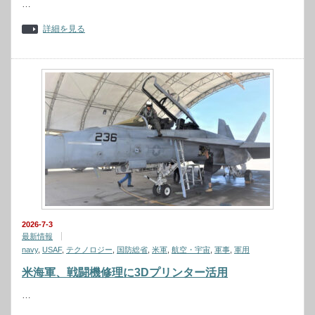
…
詳細を見る
2026-7-3
最新情報
navy
,
USAF
,
テクノロジー
,
国防総省
,
米軍
,
航空・宇宙
,
軍事
,
軍用
米海軍、戦闘機修理に3Dプリンター活用
…