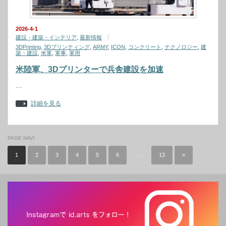
2026-4-1
建設・建築・インテリア
,
最新情報
3DPrinting
,
3Dプリンティング
,
ARMY
,
ICON
,
コンクリート
,
テクノロジー
,
建
築・建設
,
米軍
,
軍事
,
軍用
米陸軍、3Dプリンターで兵舎建設を加速
…
詳細を見る
PAGE NAVI
1
2
3
4
5
6
…
13
»