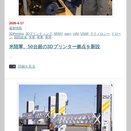
2026-4-17
最新情報
3DPrinting
,
3Dプリンティング
,
ARMY
,
navy
,
UAV
,
USAF
,
テクノロジー
,
ドロー
ン
,
国防総省
,
米軍
,
軍事
,
軍用
米陸軍、50台超の3Dプリンター拠点を新設
…
詳細を見る