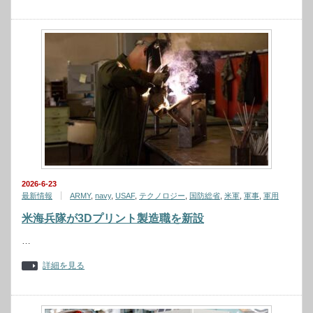
2026-6-23
最新情報
ARMY
,
navy
,
USAF
,
テクノロジー
,
国防総省
,
米軍
,
軍事
,
軍用
米海兵隊が3Dプリント製造職を新設
…
詳細を見る