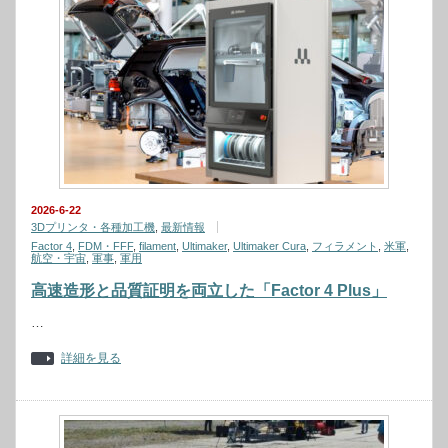
2026-6-22
3Dプリンタ・各種加工機
,
最新情報
Factor 4
,
FDM・FFF
,
filament
,
Ultimaker
,
Ultimaker Cura
,
フィラメント
,
米軍
,
航空・宇宙
,
軍事
,
軍用
高速造形と品質証明を両立した「Factor 4 Plus」
…
詳細を見る