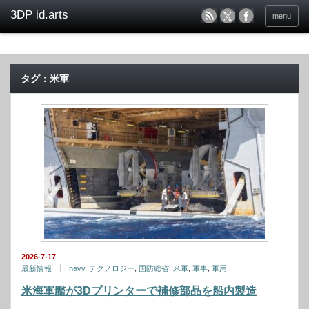
menu
タグ：米軍
2026-7-17
最新情報
navy
,
テクノロジー
,
国防総省
,
米軍
,
軍事
,
軍用
米海軍艦が3Dプリンターで補修部品を船内製造