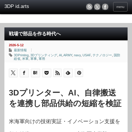
menu
戦場で部品を作る時代へ
2026-5-12
最新情報
3DPrinting
,
3Dプリンティング
,
AI
,
ARMY
,
navy
,
USAF
,
テクノロジー
,
国防
総省
,
米軍
,
軍事
,
軍用
3Dプリンター、AI、自律搬送
を連携し部品供給の短縮を検証
米海軍向けの技術実証・イノベーション支援を