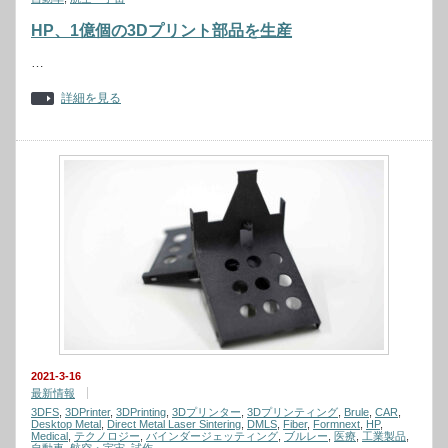
HP、1億個の3Dプリント部品を生産
…
詳細を見る
2021-3-16
最新情報
3DFS
,
3DPrinter
,
3DPrinting
,
3Dプリンター
,
3Dプリンティング
,
Brule
,
CAR
,
Desktop Metal
,
Direct Metal Laser Sintering
,
DMLS
,
Fiber
,
Formnext
,
HP
,
Medical
,
テクノロジー
,
バインダージェッティング
,
ブルレー
,
医療
,
工業製品
,