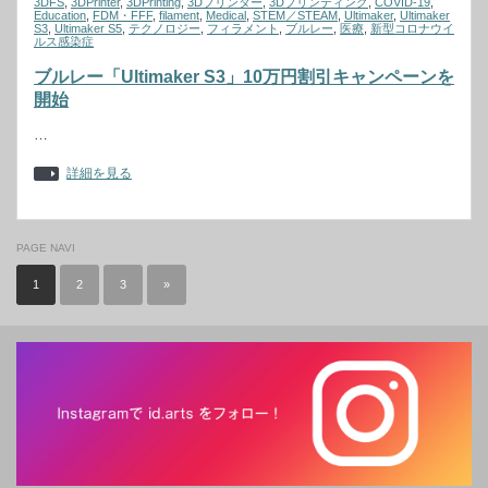
3DFS
,
3DPrinter
,
3DPrinting
,
3Dプリンター
,
3Dプリンティング
,
COVID-19
,
Education
,
FDM・FFF
,
filament
,
Medical
,
STEM／STEAM
,
Ultimaker
,
Ultimaker
S3
,
Ultimaker S5
,
テクノロジー
,
フィラメント
,
ブルレー
,
医療
,
新型コロナウイ
ルス感染症
ブルレー「Ultimaker S3」10万円割引キャンペーンを
開始
…
詳細を見る
PAGE NAVI
1
2
3
»