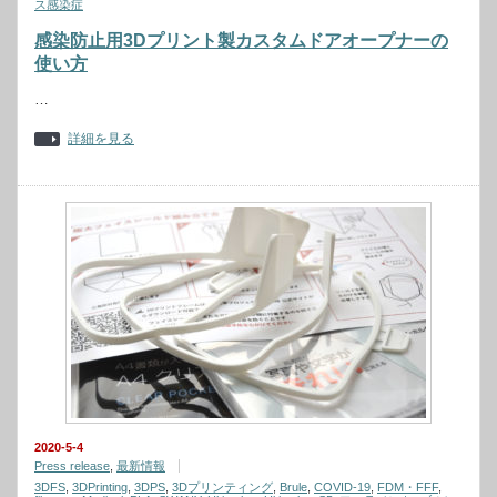
ス感染症
感染防止用3Dプリント製カスタムドアオープナーの
使い方
…
詳細を見る
2020-5-4
Press release
,
最新情報
3DFS
,
3DPrinting
,
3DPS
,
3Dプリンティング
,
Brule
,
COVID-19
,
FDM・FFF
,