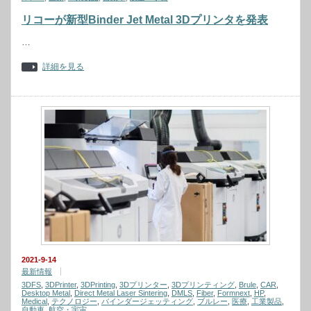
リコーが新型Binder Jet Metal 3Dプリンタを発表
…
詳細を見る
2021-9-14
最新情報
3DFS
,
3DPrinter
,
3DPrinting
,
3Dプリンター
,
3Dプリンティング
,
Brule
,
CAR
,
Desktop Metal
,
Direct Metal Laser Sintering
,
DMLS
,
Fiber
,
Formnext
,
HP
,
Medical
,
テクノロジー
,
バインダージェッティング
,
ブルレー
,
医療
,
工業製品
,
自動車
,
航空・宇宙