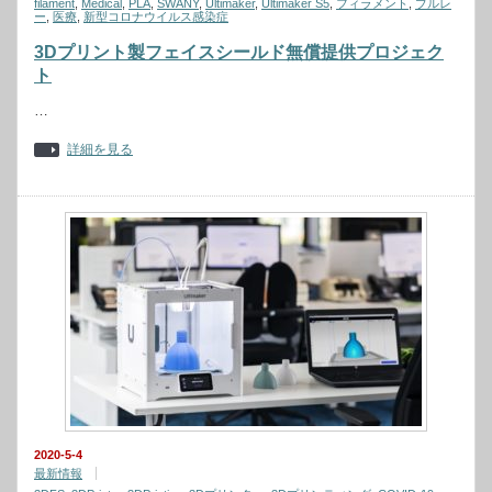
filament
,
Medical
,
PLA
,
SWANY
,
Ultimaker
,
Ultimaker S5
,
フィラメント
,
ブルレ
ー
,
医療
,
新型コロナウイルス感染症
3Dプリント製フェイスシールド無償提供プロジェク
ト
…
詳細を見る
2020-5-4
最新情報