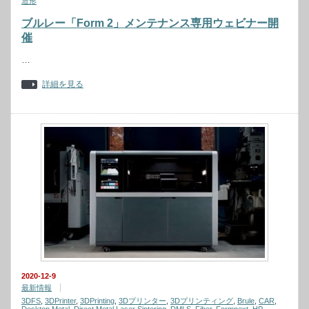
造形
ブルレー「Form 2」メンテナンス専用ウェビナー開
催
…
詳細を見る
2020-12-9
最新情報
3DFS
,
3DPrinter
,
3DPrinting
,
3Dプリンター
,
3Dプリンティング
,
Brule
,
CAR
,