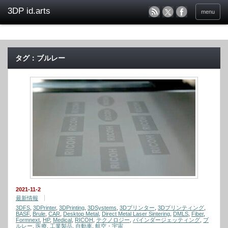
menu
タグ：ブルレー
2021-11-2
最新情報
3DFS
,
3DPrinter
,
3DPrinting
,
3DSystems
,
3Dプリンター
,
3Dプリンティング
,
BASF
,
Brule
,
CAR
,
Desktop Metal
,
Direct Metal Laser Sintering
,
DMLS
,
Fiber
,
Formnext
,
HP
,
Medical
,
RICOH
,
テクノロジー
,
バインダージェッティング
,
ブ
ルレー
,
医療
,
工業製品
,
自動車
,
航空・宇宙