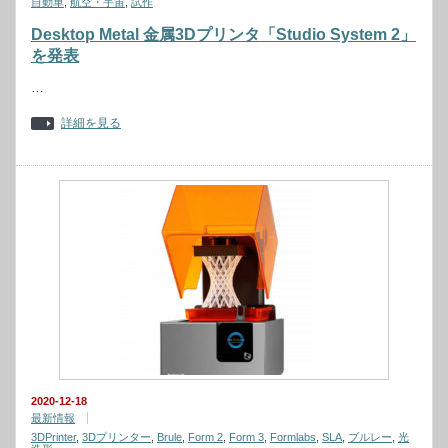
自動車
,
航空・宇宙
,
試作
Desktop Metal 金属3Dプリンタ「Studio System 2」
を発表
…
詳細を見る
2020-12-18
最新情報
3DPrinter
,
3Dプリンター
,
Brule
,
Form 2
,
Form 3
,
Formlabs
,
SLA
,
ブルレー
,
光