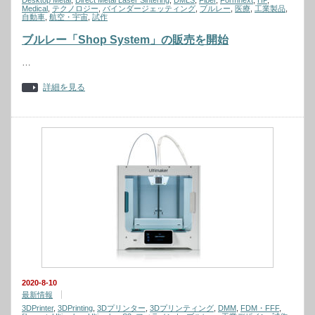
Desktop Metal
,
Direct Metal Laser Sintering
,
DMLS
,
Fiber
,
Formnext
,
HP
,
Medical
,
テクノロジー
,
バインダージェッティング
,
ブルレー
,
医療
,
工業製品
,
自動車
,
航空・宇宙
,
試作
ブルレー「Shop System」の販売を開始
…
詳細を見る
2020-8-10
最新情報
3DPrinter
,
3DPrinting
,
3Dプリンター
,
3Dプリンティング
,
DMM
,
FDM・FFF
,