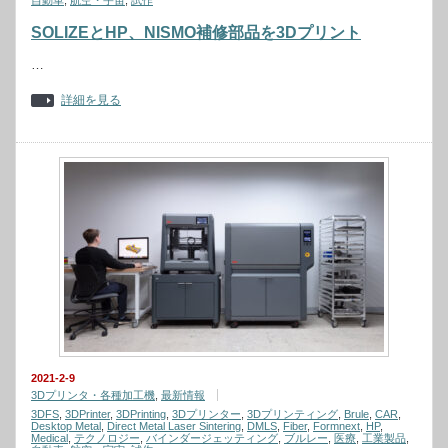
自動車
,
航空・宇宙
,
試作
SOLIZEとHP、NISMO補修部品を3Dプリント
…
詳細を見る
2021-2-9
3Dプリンタ・各種加工機
,
最新情報
3DFS
,
3DPrinter
,
3DPrinting
,
3Dプリンター
,
3Dプリンティング
,
Brule
,
CAR
,
Desktop Metal
,
Direct Metal Laser Sintering
,
DMLS
,
Fiber
,
Formnext
,
HP
,
Medical
,
テクノロジー
,
バインダージェッティング
,
ブルレー
,
医療
,
工業製品
,