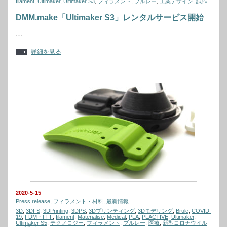
filament
,
Ultimaker
,
Ultimaker S3
,
フィラメント
,
ブルレー
,
工業デザイン
,
試作
DMM.make「Ultimaker S3」レンタルサービス開始
…
詳細を見る
2020-5-15
Press release
,
フィラメント・材料
,
最新情報
3D
,
3DFS
,
3DPrinting
,
3DPS
,
3Dプリンティング
,
3Dモデリング
,
Brule
,
COVID-
19
,
FDM・FFF
,
filament
,
Materialise
,
Medical
,
PLA
,
PLACTIVE
,
Ultimaker
,
Ultimaker S5
,
テクノロジー
,
フィラメント
,
ブルレー
,
医療
,
新型コロナウイル