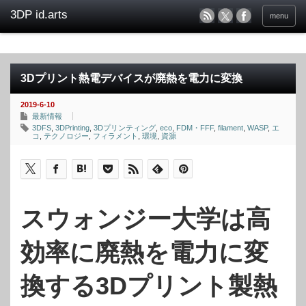
menu
3Dプリント熱電デバイスが廃熱を電力に変換
2019-6-10
最新情報
3DFS
,
3DPrinting
,
3Dプリンティング
,
eco
,
FDM・FFF
,
filament
,
WASP
,
エ
コ
,
テクノロジー
,
フィラメント
,
環境
,
資源
スウォンジー大学は高
効率に廃熱を電力に変
換する3Dプリント製熱