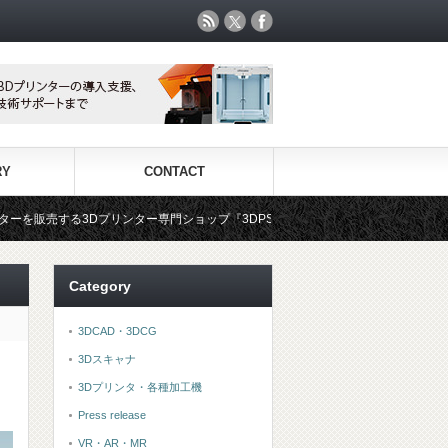
RY
CONTACT
ョップ『3DPS id.arts』
3Dプリンタ用材料専門ショップ『3
Category
3DCAD・3DCG
3Dスキャナ
3Dプリンタ・各種加工機
Press release
VR・AR・MR