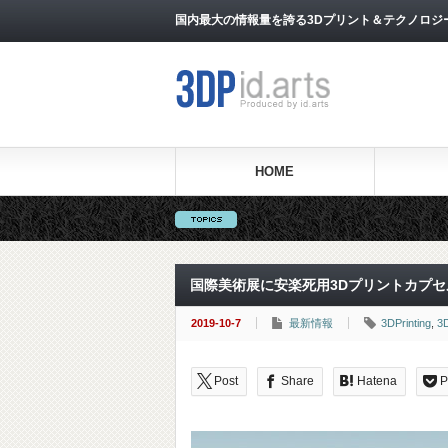
国内最大の情報量を誇る3Dプリント＆テクノロジー専門メ
HOME
国際美術展に安楽死用3Dプリントカプセル
2019-10-7
最新情報
3DPrinting
,
3
Post
Share
Hatena
P