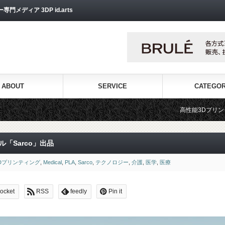
ディア 3DP id.arts
ABOUT
SERVICE
CATEGO
高性能3Dプリンターを販売する3Dプリンター専門シ
「Sarco」出品
Dプリンティング
,
Medical
,
PLA
,
Sarco
,
テクノロジー
,
介護
,
医学
,
医療
ocket
RSS
feedly
Pin it