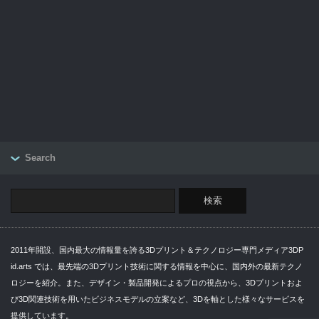
Search
2011年開設、国内最大の情報量を誇る3Dプリント＆テクノロジー専門メディア3DP
id.arts では、最先端の3Dプリント技術に関する情報を中心に、国内外の最新テクノ
ロジーを紹介。また、デザイン・製品開発によるプロの視点から、3Dプリントおよ
び3D関連技術を用いたビジネスモデルの立案など、3Dを軸とした様々なサービスを
提供しています。