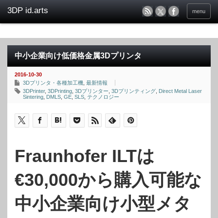
menu
中小企業向け低価格金属3Dプリンタ
2016-10-30
3Dプリンタ・各種加工機
,
最新情報
3DPrinter
,
3DPrinting
,
3Dプリンター
,
3Dプリンティング
,
Direct Metal Laser
Sintering
,
DMLS
,
GE
,
SLS
,
テクノロジー
Fraunhofer ILTは
€30,000から購入可能な
中小企業向け小型メタ