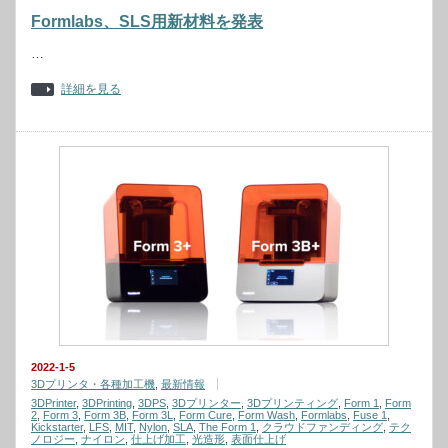
Formlabs、SLS用新材料を発表
…
詳細を見る
2022-1-5
3Dプリンタ・各種加工機
,
最新情報
3DPrinter
,
3DPrinting
,
3DPS
,
3Dプリンター
,
3Dプリンティング
,
Form 1
,
Form
2
,
Form 3
,
Form 3B
,
Form 3L
,
Form Cure
,
Form Wash
,
Formlabs
,
Fuse 1
,
Kickstarter
,
LFS
,
MIT
,
Nylon
,
SLA
,
The Form 1
,
クラウドファンディング
,
テク
ノロジー
,
ナイロン
,
仕上げ加工
,
光造形
,
表面仕上げ