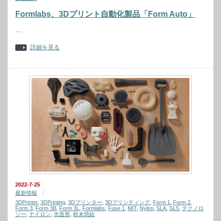
Formlabs、3Dプリント自動化製品「Form Auto」
…
詳細を見る
2022-7-25
最新情報
3DPrinter
,
3DPrinting
,
3Dプリンター
,
3Dプリンティング
,
Form 1
,
Form 2
,
Form 3
,
Form 3B
,
Form 3L
,
Formlabs
,
Fuse 1
,
MIT
,
Nylon
,
SLA
,
SLS
,
テクノロ
ジー
,
ナイロン
,
光造形
,
粉末焼結