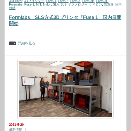
3DPrinter
,
3Dプリンター
,
Form 1
,
Form 2
,
Form 3
,
Form 3B
,
Form 3L
,
Formlabs
,
Fuse 1
,
MIT
,
Nylon
,
SLA
,
SLS
,
テクノロジー
,
ナイロン
,
光造形
,
粉末
焼結
Formlabs、SLS方式3Dプリンタ「Fuse 1」国内展開
開始
…
詳細を見る
2021-5-20
最新情報