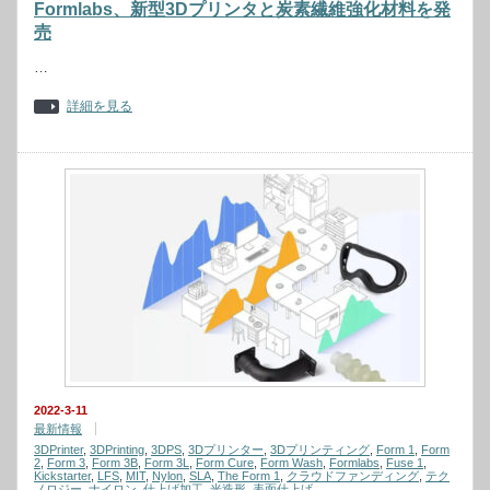
Formlabs、新型3Dプリンタと炭素繊維強化材料を発
売
…
詳細を見る
2022-3-11
最新情報
3DPrinter
,
3DPrinting
,
3DPS
,
3Dプリンター
,
3Dプリンティング
,
Form 1
,
Form
2
,
Form 3
,
Form 3B
,
Form 3L
,
Form Cure
,
Form Wash
,
Formlabs
,
Fuse 1
,
Kickstarter
,
LFS
,
MIT
,
Nylon
,
SLA
,
The Form 1
,
クラウドファンディング
,
テク
ノロジー
,
ナイロン
,
仕上げ加工
,
光造形
,
表面仕上げ