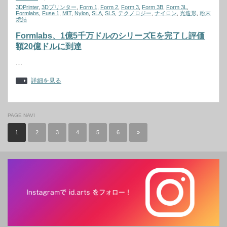
3DPrinter
,
3Dプリンター
,
Form 1
,
Form 2
,
Form 3
,
Form 3B
,
Form 3L
,
Formlabs
,
Fuse 1
,
MIT
,
Nylon
,
SLA
,
SLS
,
テクノロジー
,
ナイロン
,
光造形
,
粉末
焼結
Formlabs、1億5千万ドルのシリーズEを完了し評価
額20億ドルに到達
…
詳細を見る
PAGE NAVI
1
2
3
4
5
6
»