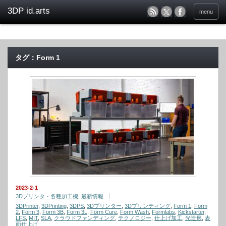
menu
タグ：Form 1
2023-2-1
3Dプリンタ・各種加工機
,
最新情報
3DPrinter
,
3DPrinting
,
3DPS
,
3Dプリンター
,
3Dプリンティング
,
Form 1
,
Form
2
,
Form 3
,
Form 3B
,
Form 3L
,
Form Cure
,
Form Wash
,
Formlabs
,
Kickstarter
,
LFS
,
MIT
,
SLA
,
クラウドファンディング
,
テクノロジー
,
仕上げ加工
,
光造形
,
表
面仕上げ