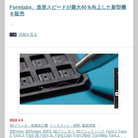
Formlabs、造形スピードが最大40％向上した新型機
を販売
…
詳細を見る
2022-1-5
3Dプリンタ・各種加工機
,
フィラメント・材料
,
最新情報
3DPrinter
,
3DPrinting
,
3DPS
,
3Dプリンター
,
3Dプリンティング
,
Form 1
,
Form
2
,
Form 3
,
Form 3B
,
Form 3L
,
Form Cure
,
Form Wash
,
Formlabs
,
Fuse 1
,