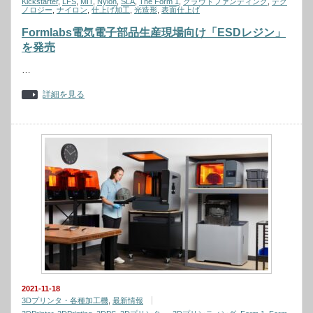
Kickstarter
,
LFS
,
MIT
,
Nylon
,
SLA
,
The Form 1
,
クラウドファンディング
,
テク
ノロジー
,
ナイロン
,
仕上げ加工
,
光造形
,
表面仕上げ
Formlabs電気電子部品生産現場向け「ESDレジン」
を発売
…
詳細を見る
2021-11-18
3Dプリンタ・各種加工機
,
最新情報