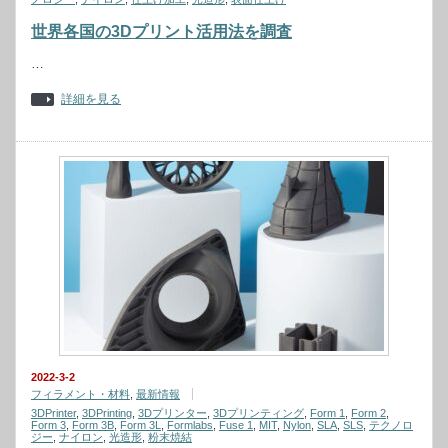
世界各国の3Dプリント活用法を調査
…
詳細を見る
2022-3-2
フィラメント・材料
,
最新情報
3DPrinter
,
3DPrinting
,
3Dプリンター
,
3Dプリンティング
,
Form 1
,
Form 2
,
Form 3
,
Form 3B
,
Form 3L
,
Formlabs
,
Fuse 1
,
MIT
,
Nylon
,
SLA
,
SLS
,
テクノロ
ジー
,
ナイロン
,
光造形
,
粉末焼結