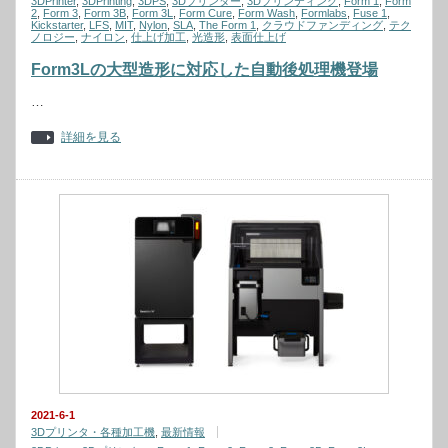
3DPrinter
,
3DPrinting
,
3DPS
,
3Dプリンター
,
3Dプリンティング
,
Form 1
,
Form
2
,
Form 3
,
Form 3B
,
Form 3L
,
Form Cure
,
Form Wash
,
Formlabs
,
Fuse 1
,
Kickstarter
,
LFS
,
MIT
,
Nylon
,
SLA
,
The Form 1
,
クラウドファンディング
,
テク
ノロジー
,
ナイロン
,
仕上げ加工
,
光造形
,
表面仕上げ
Form3Lの大型造形に対応した自動後処理機登場
…
詳細を見る
2021-6-1
3Dプリンタ・各種加工機
,
最新情報