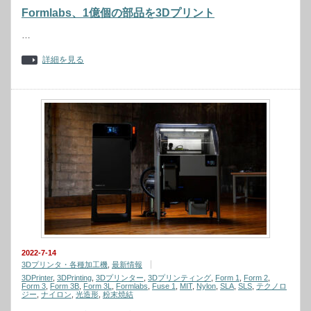
Formlabs、1億個の部品を3Dプリント
…
詳細を見る
2022-7-14
3Dプリンタ・各種加工機
,
最新情報
3DPrinter
,
3DPrinting
,
3Dプリンター
,
3Dプリンティング
,
Form 1
,
Form 2
,
Form 3
,
Form 3B
,
Form 3L
,
Formlabs
,
Fuse 1
,
MIT
,
Nylon
,
SLA
,
SLS
,
テクノロ
ジー
,
ナイロン
,
光造形
,
粉末焼結