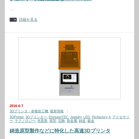
…
詳細を見る
2016-6-7
3Dプリンタ・各種加工機
,
最新情報
3DPrinter
,
3Dプリンター
,
EnvisionTEC
,
Jewelry
,
LED
,
Perfactory 4
,
アクセサリ
ー
,
テクノロジー
,
光造形
,
原型
,
宝飾
,
貴金属
,
鋳造
,
鍍金
鋳造原型製作などに特化した高速3Dプリンタ