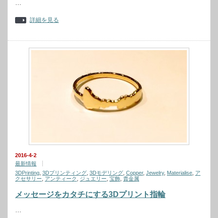
…
詳細を見る
2016-4-2
最新情報
3DPrinting
,
3Dプリンティング
,
3Dモデリング
,
Copper
,
Jewelry
,
Materialise
,
ア
クセサリー
,
アンティーク
,
ジュエリー
,
宝飾
,
貴金属
メッセージをカタチにする3Dプリント指輪
…