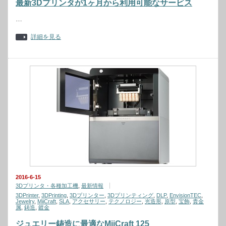
最新3Dプリンタが1ヶ月から利用可能なサービス
…
詳細を見る
2016-6-15
3Dプリンタ・各種加工機
,
最新情報
3DPrinter
,
3DPrinting
,
3Dプリンター
,
3Dプリンティング
,
DLP
,
EnvisionTEC
,
Jewelry
,
MiiCraft
,
SLA
,
アクセサリー
,
テクノロジー
,
光造形
,
原型
,
宝飾
,
貴金
属
,
鋳造
,
鍍金
ジュエリー鋳造に最適なMiiCraft 125