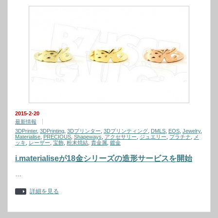
2015-2-20
最新情報
3DPrinter
,
3DPrinting
,
3Dプリンター
,
3Dプリンティング
,
DMLS
,
EOS
,
Jewelry
,
Materialise
,
PRECIOUS
,
Shapeways
,
アクセサリー
,
ジュエリー
,
プラチナ
,
メ
ッキ
,
レーザー
,
宝飾
,
粉末焼結
,
貴金属
,
鍍金
i.materialiseが18金シリーズの造形サービスを開始
…
詳細を見る