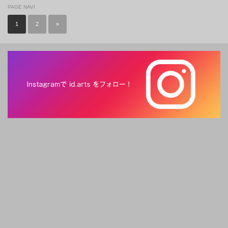
PAGE NAVI
1
2
»