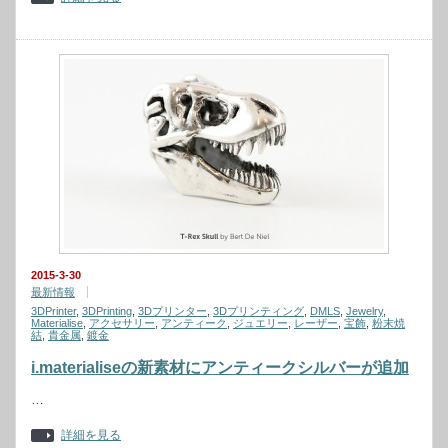
2015-3-30
最新情報
3DPrinter
,
3DPrinting
,
3Dプリンター
,
3Dプリンティング
,
DMLS
,
Jewelry
,
Materialise
,
アクセサリー
,
アンティーク
,
ジュエリー
,
レーザー
,
宝飾
,
粉末焼
結
,
貴金属
,
鍍金
i.materialiseの新素材にアンティークシルバーが追加
…
詳細を見る