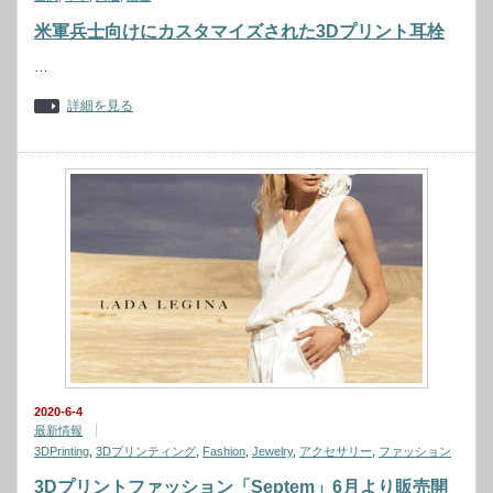
米軍兵士向けにカスタマイズされた3Dプリント耳栓
…
詳細を見る
2020-6-4
最新情報
3DPrinting
,
3Dプリンティング
,
Fashion
,
Jewelry
,
アクセサリー
,
ファッション
3Dプリントファッション「Septem」6月より販売開