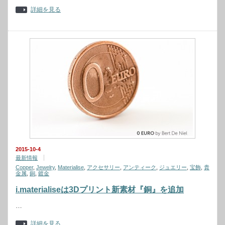
詳細を見る
2015-10-4
最新情報
Copper
,
Jewelry
,
Materialise
,
アクセサリー
,
アンティーク
,
ジュエリー
,
宝飾
,
貴
金属
,
銅
,
鍍金
i.materialiseは3Dプリント新素材『銅』を追加
…
詳細を見る