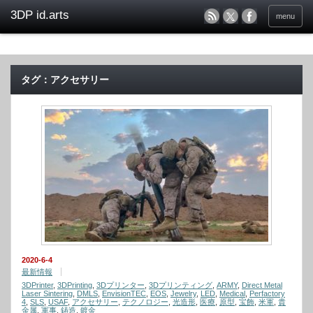
menu
タグ：アクセサリー
2020-6-4
最新情報
3DPrinter
,
3DPrinting
,
3Dプリンター
,
3Dプリンティング
,
ARMY
,
Direct Metal
Laser Sintering
,
DMLS
,
EnvisionTEC
,
EOS
,
Jewelry
,
LED
,
Medical
,
Perfactory
4
,
SLS
,
USAF
,
アクセサリー
,
テクノロジー
,
光造形
,
医療
,
原型
,
宝飾
,
米軍
,
貴
金属
,
軍事
,
鋳造
,
鍍金