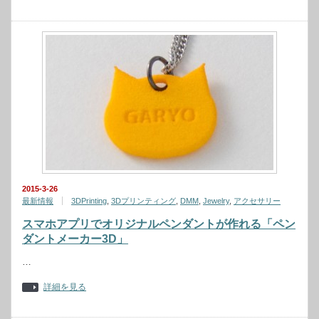
2015-3-26
最新情報
3DPrinting
,
3Dプリンティング
,
DMM
,
Jewelry
,
アクセサリー
スマホアプリでオリジナルペンダントが作れる「ペン
ダントメーカー3D」
…
詳細を見る