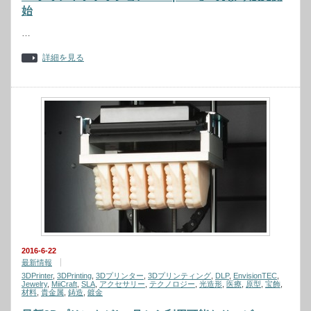
始
…
詳細を見る
2016-6-22
最新情報
3DPrinter
,
3DPrinting
,
3Dプリンター
,
3Dプリンティング
,
DLP
,
EnvisionTEC
,
Jewelry
,
MiiCraft
,
SLA
,
アクセサリー
,
テクノロジー
,
光造形
,
医療
,
原型
,
宝飾
,
材料
,
貴金属
,
鋳造
,
鍍金