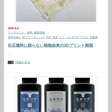
2025-5-6
フィラメント・材料
,
最新情報
3DPrinting
,
3Dプリンティング
,
DLP
,
SLA
,
エコ
,
バイオマテリアル
,
光造形
化石燃料に頼らない植物由来の3Dプリント樹脂
…
詳細を見る