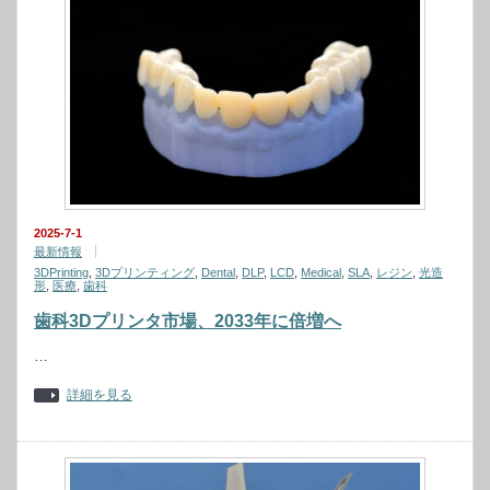
2025-7-1
最新情報
3DPrinting
,
3Dプリンティング
,
Dental
,
DLP
,
LCD
,
Medical
,
SLA
,
レジン
,
光造
形
,
医療
,
歯科
歯科3Dプリンタ市場、2033年に倍増へ
…
詳細を見る