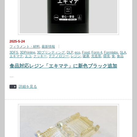
2025-5-24
フィラメント・材料
,
最新情報
3DFS
,
3DPrinting
,
3Dプリンティング
,
DLP
,
eco
,
Food
,
Form 4
,
Formlabs
,
SLA
,
エキマテ
,
エコ
,
クッキー
,
テクノロジー
,
レジン
,
健康
,
光造形
,
環境
,
食
,
食品
食品対応レジン「エキマテ」に新色ブラック追加
…
詳細を見る