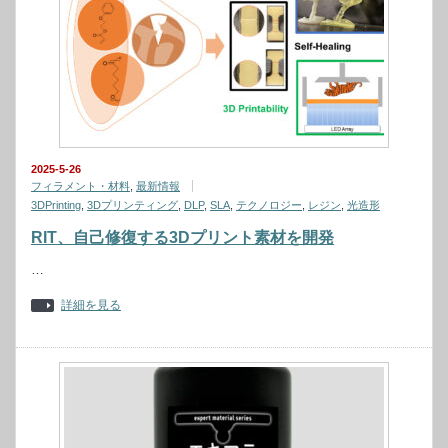
2025-5-26
フィラメント・材料
,
最新情報
3DPrinting
,
3Dプリンティング
,
DLP
,
SLA
,
テクノロジー
,
レジン
,
光造形
RIT、自己修復する3Dプリント素材を開発
…
詳細を見る