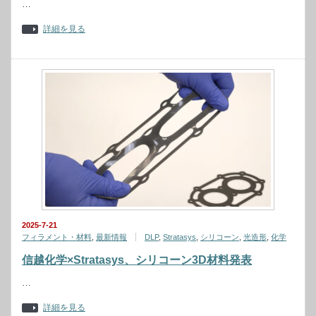
…
詳細を見る
2025-7-21
フィラメント・材料
,
最新情報
DLP
,
Stratasys
,
シリコーン
,
光造形
,
化学
信越化学×Stratasys、シリコーン3D材料発表
…
詳細を見る