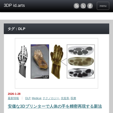
menu
タグ：DLP
2026-1-28
最新情報
DLP
,
Medical
,
テクノロジー
,
光造形
,
医療
安価な3Dプリンターで人体の手を精密再現する新法