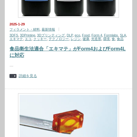
2025-1-29
フィラメント・材料
,
最新情報
3DFS
,
3DPrinting
,
3Dプリンティング
,
DLP
,
eco
,
Food
,
Form 4
,
Formlabs
,
SLA
,
エキマテ
,
エコ
,
クッキー
,
テクノロジー
,
レジン
,
健康
,
光造形
,
環境
,
食
,
食品
食品衛生法適合「エキマテ」がForm4およびForm4L
に対応
…
詳細を見る