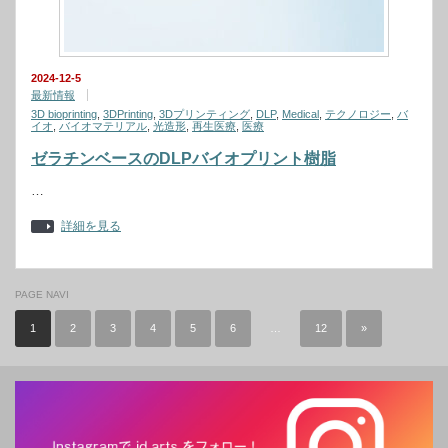
2024-12-5
最新情報
3D bioprinting
,
3DPrinting
,
3Dプリンティング
,
DLP
,
Medical
,
テクノロジー
,
バ
イオ
,
バイオマテリアル
,
光造形
,
再生医療
,
医療
ゼラチンベースのDLPバイオプリント樹脂
…
詳細を見る
PAGE NAVI
1
2
3
4
5
6
…
12
»