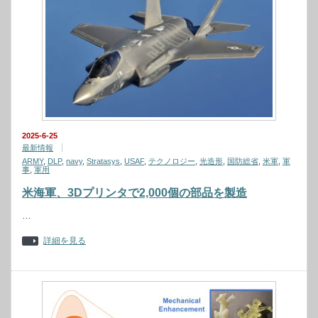
2025-6-25
最新情報
ARMY
,
DLP
,
navy
,
Stratasys
,
USAF
,
テクノロジー
,
光造形
,
国防総省
,
米軍
,
軍
事
,
軍用
米海軍、3Dプリンタで2,000個の部品を製造
…
詳細を見る