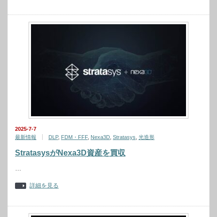
2025-7-7
最新情報
DLP
,
FDM・FFF
,
Nexa3D
,
Stratasys
,
光造形
StratasysがNexa3D資産を買収
…
詳細を見る