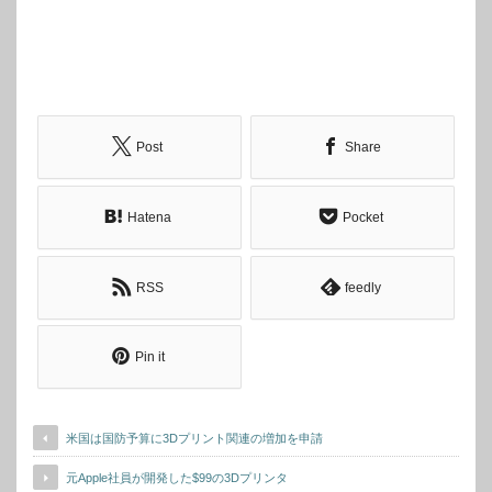
Post
Share
Hatena
Pocket
RSS
feedly
Pin it
米国は国防予算に3Dプリント関連の増加を申請
元Apple社員が開発した$99の3Dプリンタ