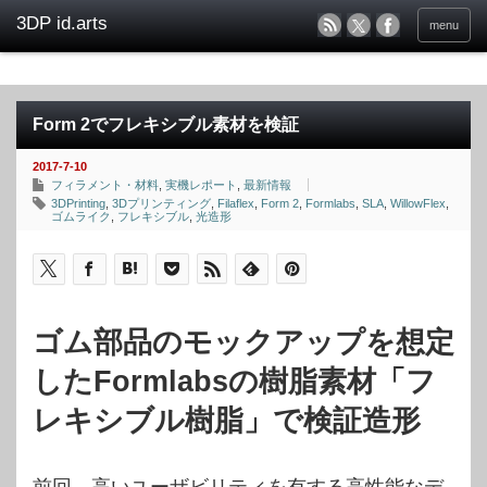
menu
Form 2でフレキシブル素材を検証
2017-7-10
フィラメント・材料
,
実機レポート
,
最新情報
3DPrinting
,
3Dプリンティング
,
Filaflex
,
Form 2
,
Formlabs
,
SLA
,
WillowFlex
,
ゴムライク
,
フレキシブル
,
光造形
ゴム部品のモックアップを想定
したFormlabsの樹脂素材「フ
レキシブル樹脂」で検証造形