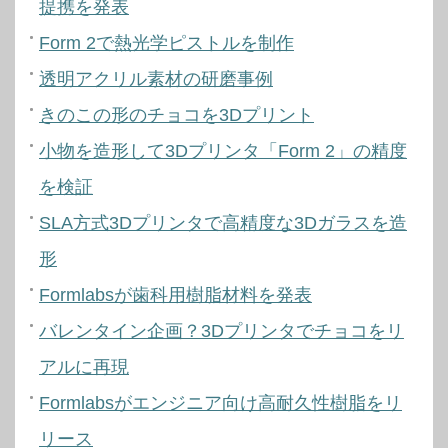
提携を発表
Form 2で熱光学ピストルを制作
透明アクリル素材の研磨事例
きのこの形のチョコを3Dプリント
小物を造形して3Dプリンタ「Form 2」の精度
を検証
SLA方式3Dプリンタで高精度な3Dガラスを造
形
Formlabsが歯科用樹脂材料を発表
バレンタイン企画？3Dプリンタでチョコをリ
アルに再現
Formlabsがエンジニア向け高耐久性樹脂をリ
リース