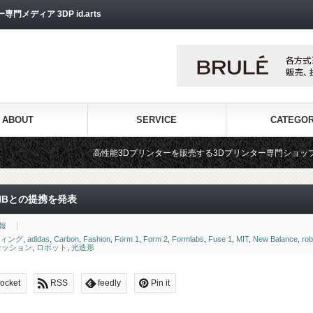
ディア 3DP id.arts
ABOUT
SERVICE
CATEGO
高性能3Dプリンターを販売する3Dプリンター専門ショップ『3DPS id.arts』
とNBとの提携を発表
報
ティング
,
adidas
,
Carbon
,
Fashion
,
Form 1
,
Form 2
,
Formlabs
,
Fuse 1
,
MIT
,
New Balance
,
rob
ァッション
,
ロボット
,
光造形
ocket
RSS
feedly
Pin it