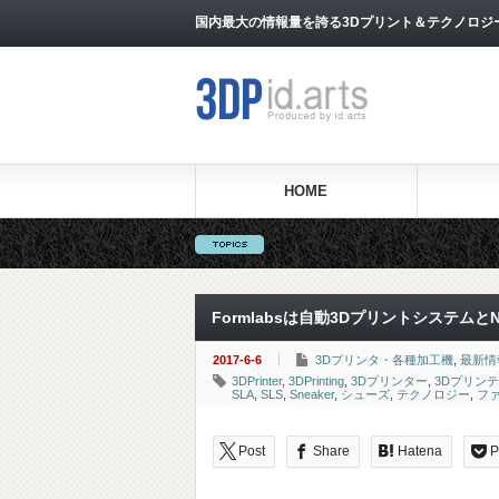
国内最大の情報量を誇る3Dプリント＆テクノロジー専門メ
HOME
Formlabsは自動3Dプリントシステム
2017-6-6
3Dプリンタ・各種加工機
,
最新情
3DPrinter
,
3DPrinting
,
3Dプリンター
,
3Dプリン
SLA
,
SLS
,
Sneaker
,
シューズ
,
テクノロジー
,
フ
Post
Share
Hatena
P