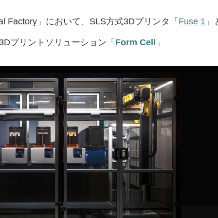
tal Factory」において、SLS方式3Dプリンタ「
Fuse 1
」
自動3Dプリントソリューション「
Form Cell
」