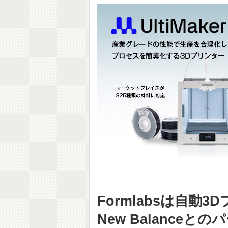
Formlabsは自動3
New Balance