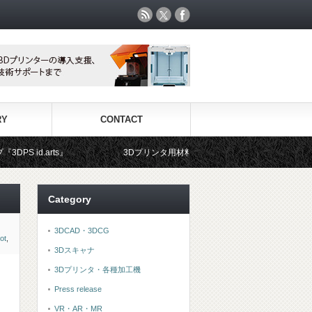
RY
CONTACT
3Dプリンタ用材料専門ショップ『3DFS』では、世界中から選りす
Category
3DCAD・3DCG
ot
,
3Dスキャナ
3Dプリンタ・各種加工機
Press release
VR・AR・MR