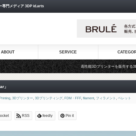
ディア 3DP id.arts
ABOUT
SERVICE
CATEGO
高性能3Dプリンターを販売する3Dプリンター専門ショップ『
ar」
rinting
,
3Dプリンター
,
3Dプリンティング
,
FDM・FFF
,
filament
,
フィラメント
,
ペレット
ocket
RSS
feedly
Pin it