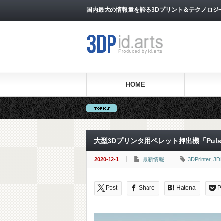
国内最大の情報量を誇る3Dプリント＆テクノロジー専門メ
HOME
大型3Dプリンタ用ペレット押出機「Puls
2020-12-1
最新情報
3DPrinter
,
3DP
Post
Share
Hatena
P