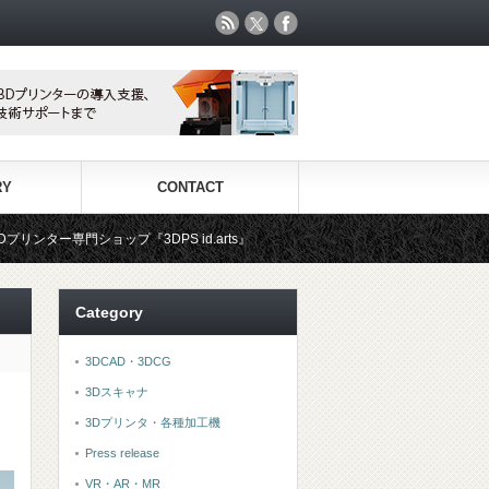
RY
CONTACT
3DPS id.arts』
3Dプリンタ用材料専門ショップ『3DFS』
Category
3DCAD・3DCG
3Dスキャナ
3Dプリンタ・各種加工機
Press release
VR・AR・MR