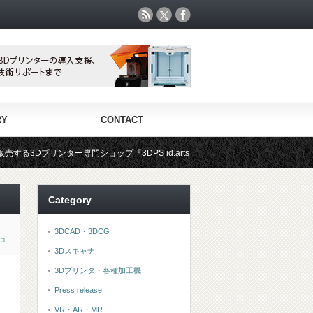
RY
CONTACT
ップ『3DPS id.arts』
3Dプリンタ用材料専門ショップ『3D
Category
3DCAD・3DCG
ョ
3Dスキャナ
3Dプリンタ・各種加工機
Press release
VR・AR・MR