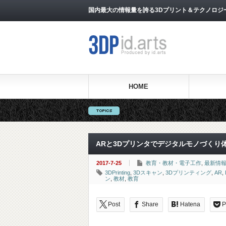
国内最大の情報量を誇る3Dプリント＆テクノロジー専門メ
HOME
ARと3Dプリンタでデジタルモノづくり
2017-7-25
教育・教材・電子工作
,
最新情
3DPrinting
,
3Dスキャン
,
3Dプリンティング
,
AR
,
ン
,
教材
,
教育
Post
Share
Hatena
P