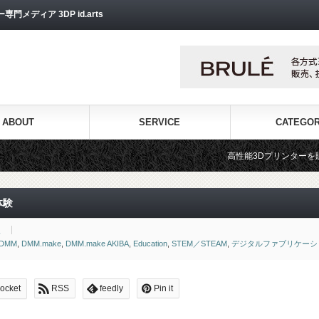
ディア 3DP id.arts
ABOUT
SERVICE
CATEGO
高性能3Dプリンターを販売する3Dプリンター専門ショ
体験
報
DMM
,
DMM.make
,
DMM.make AKIBA
,
Education
,
STEM／STEAM
,
デジタルファブリケーシ
ocket
RSS
feedly
Pin it