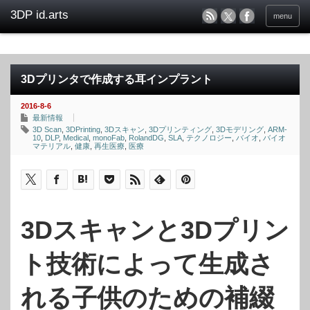
menu
3Dプリンタで作成する耳インプラント
2016-8-6
最新情報
3D Scan
,
3DPrinting
,
3Dスキャン
,
3Dプリンティング
,
3Dモデリング
,
ARM-
10
,
DLP
,
Medical
,
monoFab
,
RolandDG
,
SLA
,
テクノロジー
,
バイオ
,
バイオ
マテリアル
,
健康
,
再生医療
,
医療
3Dスキャンと3Dプリン
ト技術によって生成さ
れる子供のための補綴