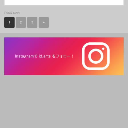
PAGE NAVI
1
2
3
»