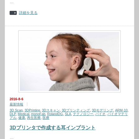
…
詳細を見る
2016-8-6
最新情報
3D Scan
,
3DPrinting
,
3Dスキャン
,
3Dプリンティング
,
3Dモデリング
,
ARM-10
,
DLP
,
Medical
,
monoFab
,
RolandDG
,
SLA
,
テクノロジー
,
バイオ
,
バイオマテリ
アル
,
健康
,
再生医療
,
医療
3Dプリンタで作成する耳インプラント
…