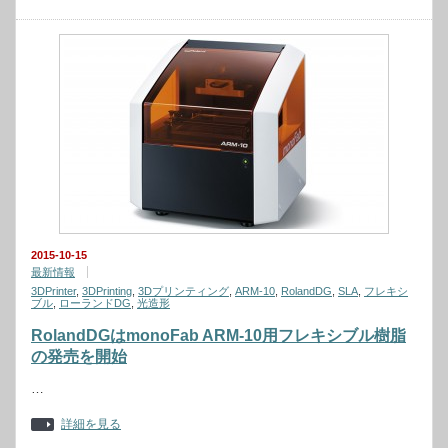
2015-10-15
最新情報
3DPrinter
,
3DPrinting
,
3Dプリンティング
,
ARM-10
,
RolandDG
,
SLA
,
フレキシ
ブル
,
ローランドDG
,
光造形
RolandDGはmonoFab ARM-10用フレキシブル樹脂
の発売を開始
…
詳細を見る