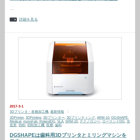
…
詳細を見る
2017-3-1
3Dプリンタ・各種加工機
,
最新情報
3DPrinter
,
3DPrinting
,
3Dプリンター
,
3Dプリンティング
,
ARM-10
,
DGSHAPE
,
Medical
,
monoFab
,
RolandDG
,
SLA
,
SRM-20
,
テクノロジー
,
ローランドDG
,
光
造形
,
切削
,
切削加工機
,
医療
,
歯科
DGSHAPEは歯科用3Dプリンタとミリングマシンを