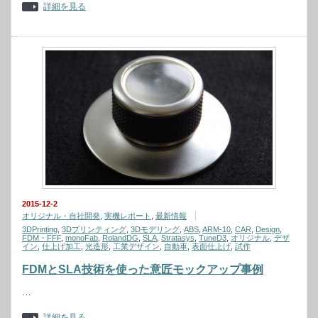
詳細を見る
2015-12-2
オリジナル・自社開発
,
実機レポート
,
最新情報
3DPrinting
,
3Dプリンティング
,
3Dモデリング
,
ABS
,
ARM-10
,
CAR
,
Design
,
FDM・FFF
,
monoFab
,
RolandDG
,
SLA
,
Stratasys
,
TuneD3
,
オリジナル
,
デザ
イン
,
仕上げ加工
,
光造形
,
工業デザイン
,
自動車
,
表面仕上げ
,
試作
FDMとSLA技術を使った意匠モックアップ事例
…
詳細を見る