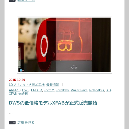
2015-10-20
3Dプリンタ・各種加工機
,
最新情報
ARM-10
,
DWS
,
EMBER
,
Form 2
,
Formlabs
,
Maker Faire
,
RolandDG
,
SLA
,
XFAB
,
光造形
DWSの低価格モデルXFABが正式販売開始
…
詳細を見る