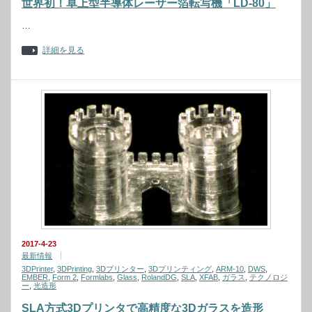
世界初！卓上型半導体レーザー箔転写機「LD-80」
…
詳細を見る
2017-4-23
最新情報
3DPrinter
,
3DPrinting
,
3Dプリンター
,
3Dプリンティング
,
ARM-10
,
DWS
,
EMBER
,
Form 2
,
Formlabs
,
Glass
,
RolandDG
,
SLA
,
XFAB
,
ガラス
,
テクノロジ
ー
,
光造形
SLA方式3Dプリンタで高精度な3Dガラスを造形