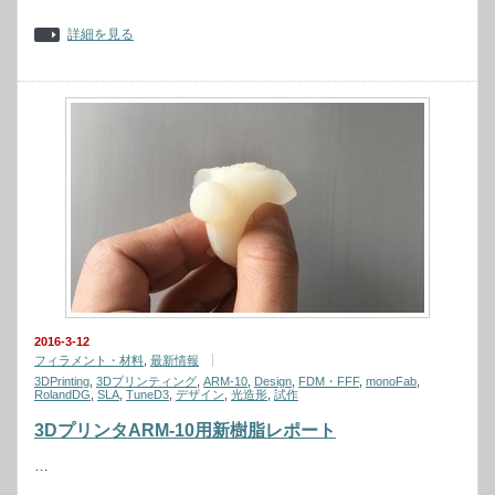
詳細を見る
2016-3-12
フィラメント・材料
,
最新情報
3DPrinting
,
3Dプリンティング
,
ARM-10
,
Design
,
FDM・FFF
,
monoFab
,
RolandDG
,
SLA
,
TuneD3
,
デザイン
,
光造形
,
試作
3DプリンタARM-10用新樹脂レポート
…