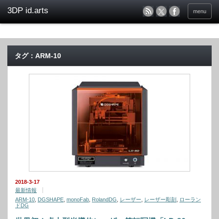
menu
タグ：ARM-10
2018-3-17
最新情報
ARM-10
,
DGSHAPE
,
monoFab
,
RolandDG
,
レーザー
,
レーザー彫刻
,
ローラン
ドDG