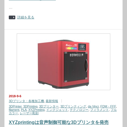
…
詳細を見る
2018-9-6
3Dプリンタ・各種加工機
,
最新情報
3DPrinter
,
3DPrinting
,
3Dプリンター
,
3Dプリンティング
,
da Vinci
,
FDM・FFF
,
filament
,
PLA
,
XYZPrinting
,
インクジェット
,
テクノロジー
,
フィラメント
,
フル
カラー
,
レーザー彫刻
XYZprintingは音声制御可能な3Dプリンタを発売