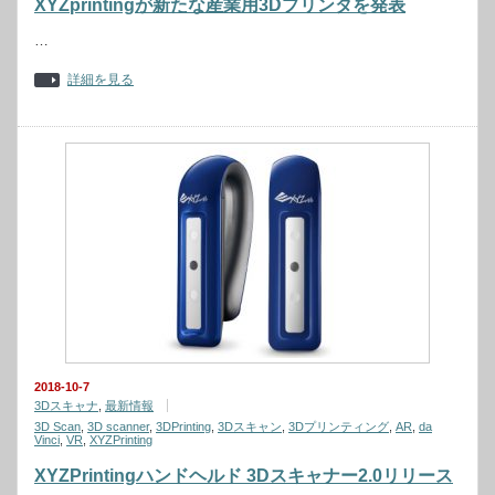
XYZprintingが新たな産業用3Dプリンタを発表
…
詳細を見る
2018-10-7
3Dスキャナ
,
最新情報
3D Scan
,
3D scanner
,
3DPrinting
,
3Dスキャン
,
3Dプリンティング
,
AR
,
da
Vinci
,
VR
,
XYZPrinting
XYZPrintingハンドヘルド 3Dスキャナー2.0リリース