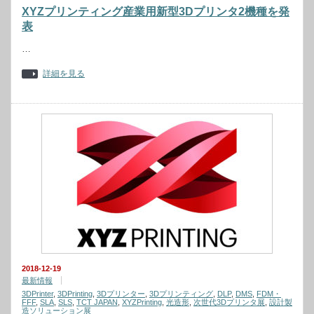
XYZプリンティング産業用新型3Dプリンタ2機種を発
表
…
詳細を見る
2018-12-19
最新情報
3DPrinter
,
3DPrinting
,
3Dプリンター
,
3Dプリンティング
,
DLP
,
DMS
,
FDM・
FFF
,
SLA
,
SLS
,
TCT JAPAN
,
XYZPrinting
,
光造形
,
次世代3Dプリンタ展
,
設計製
造ソリューション展