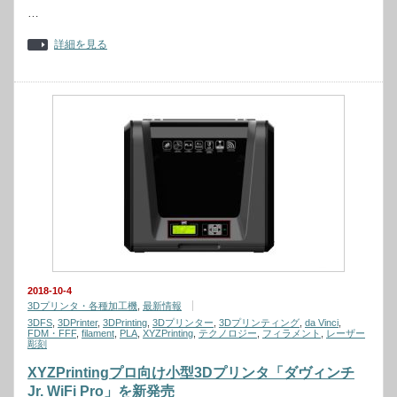
…
詳細を見る
2018-10-4
3Dプリンタ・各種加工機
,
最新情報
3DFS
,
3DPrinter
,
3DPrinting
,
3Dプリンター
,
3Dプリンティング
,
da Vinci
,
FDM・FFF
,
filament
,
PLA
,
XYZPrinting
,
テクノロジー
,
フィラメント
,
レーザー
彫刻
XYZPrintingプロ向け小型3Dプリンタ「ダヴィンチ
Jr. WiFi Pro」を新発売