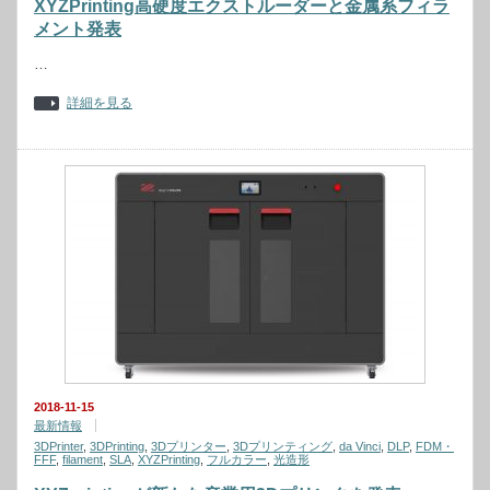
XYZPrinting高硬度エクストルーダーと金属系フィラ
メント発表
…
詳細を見る
2018-11-15
最新情報
3DPrinter
,
3DPrinting
,
3Dプリンター
,
3Dプリンティング
,
da Vinci
,
DLP
,
FDM・
FFF
,
filament
,
SLA
,
XYZPrinting
,
フルカラー
,
光造形