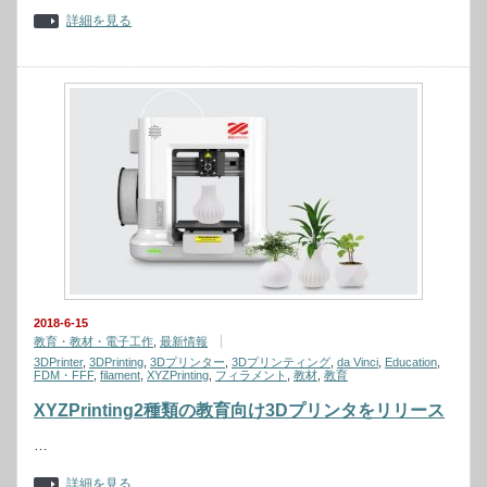
詳細を見る
2018-6-15
教育・教材・電子工作
,
最新情報
3DPrinter
,
3DPrinting
,
3Dプリンター
,
3Dプリンティング
,
da Vinci
,
Education
,
FDM・FFF
,
filament
,
XYZPrinting
,
フィラメント
,
教材
,
教育
XYZPrinting2種類の教育向け3Dプリンタをリリース
…
詳細を見る