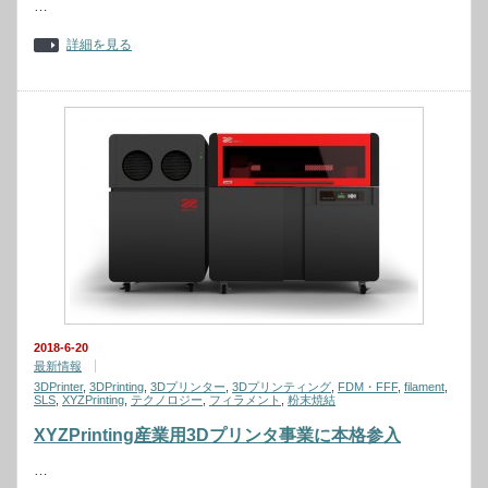
…
詳細を見る
2018-6-20
最新情報
3DPrinter
,
3DPrinting
,
3Dプリンター
,
3Dプリンティング
,
FDM・FFF
,
filament
,
SLS
,
XYZPrinting
,
テクノロジー
,
フィラメント
,
粉末焼結
XYZPrinting産業用3Dプリンタ事業に本格参入
…