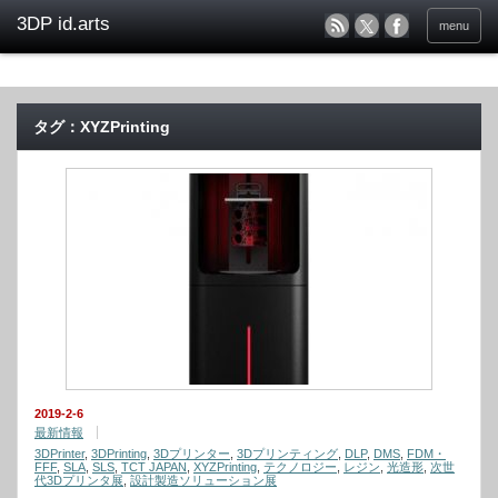
menu
タグ：XYZPrinting
2019-2-6
最新情報
3DPrinter
,
3DPrinting
,
3Dプリンター
,
3Dプリンティング
,
DLP
,
DMS
,
FDM・
FFF
,
SLA
,
SLS
,
TCT JAPAN
,
XYZPrinting
,
テクノロジー
,
レジン
,
光造形
,
次世
代3Dプリンタ展
,
設計製造ソリューション展