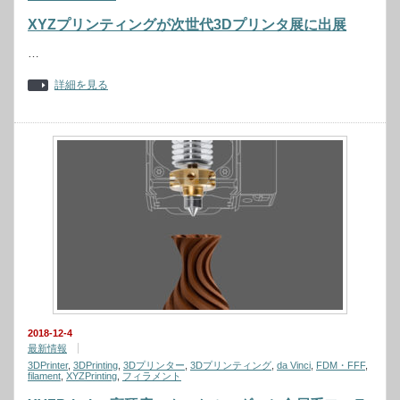
XYZプリンティングが次世代3Dプリンタ展に出展
…
詳細を見る
2018-12-4
最新情報
3DPrinter
,
3DPrinting
,
3Dプリンター
,
3Dプリンティング
,
da Vinci
,
FDM・FFF
,
filament
,
XYZPrinting
,
フィラメント