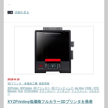
…
詳細を見る
2018-8-16
3Dプリンタ・各種加工機
,
最新情報
3DPrinter
,
3DPrinting
,
3Dプリンター
,
3Dプリンティング
,
da Vinci
,
FDM・FFF
,
filament
,
PLA
,
XYZPrinting
,
テクノロジー
,
フィギュア
,
フィラメント
,
フルカラ
ー
XYZPrinting低価格フルカラー3Dプリンタを発表