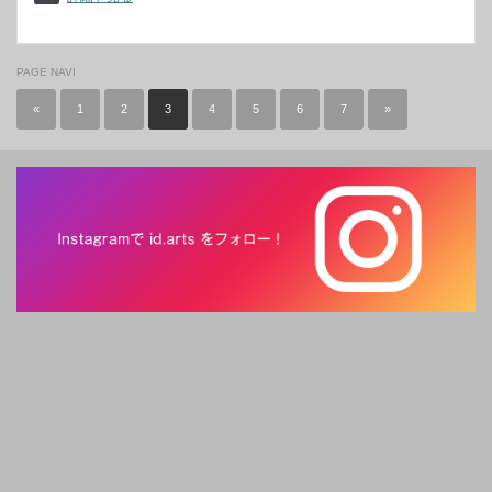
PAGE NAVI
«
1
2
3
4
5
6
7
»