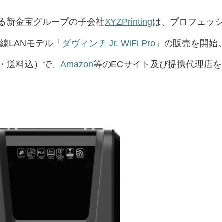
る新金宝グループの子会社
XYZPrinting
は、プロフェッ
線LANモデル「
ダヴィンチ Jr. WiFi Pro
」の販売を開始
抜・送料込）で、
Amazon
等のECサイト及び提携代理店を