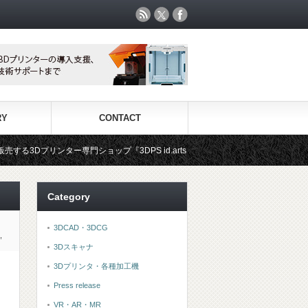
RY
CONTACT
ョップ『3DPS id.arts』
3Dプリンタ用材料専門ショップ『3D
Category
3DCAD・3DCG
,
3Dスキャナ
3Dプリンタ・各種加工機
Press release
VR・AR・MR