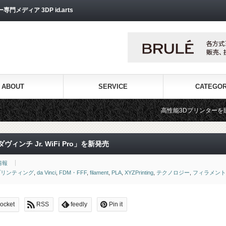
ディア 3DP id.arts
ABOUT
SERVICE
CATEGO
高性能3Dプリンターを販売する3Dプリンター専門シ
ヴィンチ Jr. WiFi Pro」を新発売
情報
プリンティング
,
da Vinci
,
FDM・FFF
,
filament
,
PLA
,
XYZPrinting
,
テクノロジー
,
フィラメント
ocket
RSS
feedly
Pin it