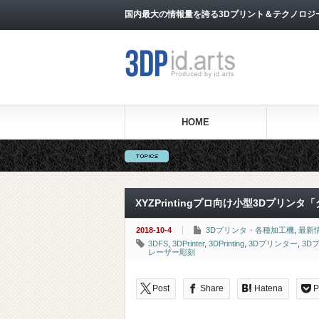
国内最大の情報量を誇る3Dプリント＆テクノロジー専門メ
HOME
XYZPrintingプロ向け小型3Dプリンタ「ダ
2018-10-4
3Dプリンタ・各種加工機
,
最新
3DFS
,
3DPrinter
,
3DPrinting
,
3Dプリンター
,
3D
レーザー彫刻
Post
Share
Hatena
P