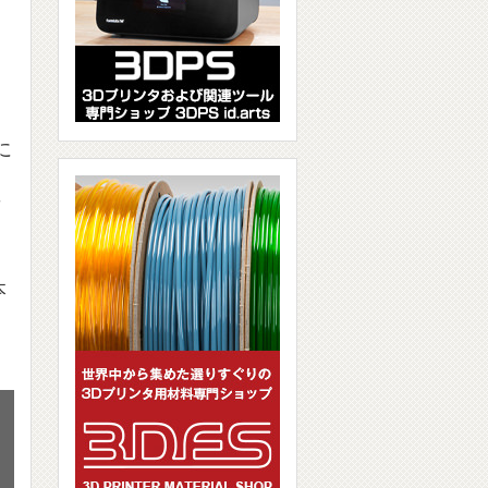
に
単
本