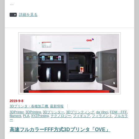
…
詳細を見る
2019-9-8
3Dプリンタ・各種加工機
,
最新情報
3DPrinter
,
3DPrinting
,
3Dプリンター
,
3Dプリンティング
,
da Vinci
,
FDM・FFF
,
filament
,
PLA
,
XYZPrinting
,
テクノロジー
,
フィギュア
,
フィラメント
,
フルカラ
ー
高速フルカラーFFF方式3Dプリンタ「OVE」