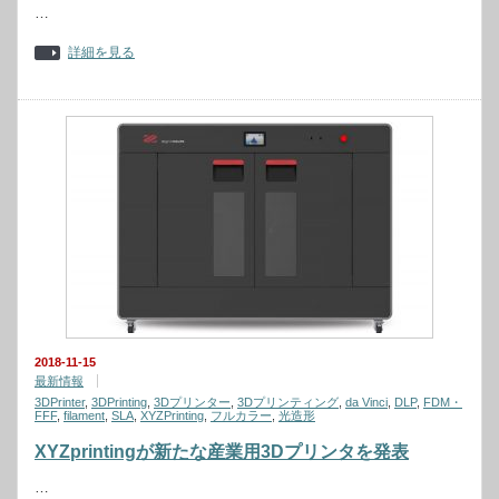
…
詳細を見る
2018-11-15
最新情報
3DPrinter
,
3DPrinting
,
3Dプリンター
,
3Dプリンティング
,
da Vinci
,
DLP
,
FDM・
FFF
,
filament
,
SLA
,
XYZPrinting
,
フルカラー
,
光造形
XYZprintingが新たな産業用3Dプリンタを発表
…