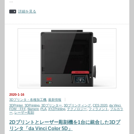
…
詳細を見る
2020-1-16
3Dプリンタ・各種加工機
,
最新情報
3DPrinter
,
3DPrinting
,
3Dプリンター
,
3Dプリンティング
,
CES 2020
,
da Vinci
,
FDM・FFF
,
filament
,
PLA
,
XYZPrinting
,
テクノロジー
,
フィラメント
,
フルカラ
ー
,
レーザー彫刻
2Dプリントとレーザー彫刻機を1台に統合した3Dプ
リンタ「da Vinci Color 5D」