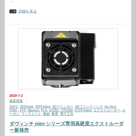
…
詳細を見る
2019-7-2
最新情報
3DFS
,
3DPrinter
,
3DPrinting
,
3Dプリンター
,
3Dプリンティング
,
da Vinci
,
FDM・FFF
,
filament
,
PLA
,
STEM／STEAM
,
XYZPrinting
,
エクストルーダー
,
カ
ーボン
,
フィラメント
,
教材
,
教育
,
電子工作
ダヴィンチ mini シリーズ専用高硬度エクストルーダ
ー新発売