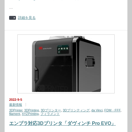
…
詳細を見る
2022-9-5
最新情報
3DPrinter
,
3DPrinting
,
3Dプリンター
,
3Dプリンティング
,
da Vinci
,
FDM・FFF
,
filament
,
XYZPrinting
,
フィラメント
エンプラ対応3Dプリンタ「ダヴィンチ Pro EVO」