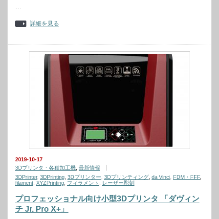
…
詳細を見る
2019-10-17
3Dプリンタ・各種加工機
,
最新情報
3DPrinter
,
3DPrinting
,
3Dプリンター
,
3Dプリンティング
,
da Vinci
,
FDM・FFF
,
filament
,
XYZPrinting
,
フィラメント
,
レーザー彫刻
プロフェッショナル向け小型3Dプリンタ 「ダヴィン
チ Jr. Pro X+」