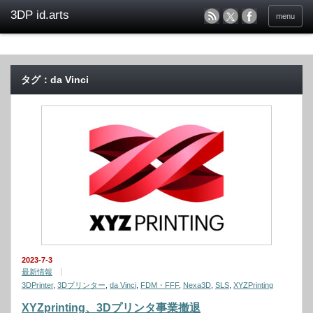
menu
タグ：da Vinci
2023-7-3
最新情報
3DPrinter
,
3Dプリンター
,
da Vinci
,
FDM・FFF
,
Nexa3D
,
SLS
,
XYZPrinting
XYZprinting、3Dプリンタ事業撤退