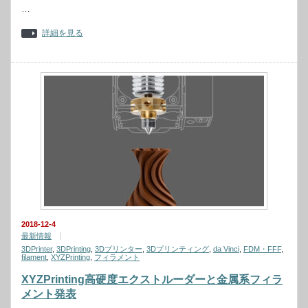
…
詳細を見る
2018-12-4
最新情報
3DPrinter
,
3DPrinting
,
3Dプリンター
,
3Dプリンティング
,
da Vinci
,
FDM・FFF
,
filament
,
XYZPrinting
,
フィラメント
XYZPrinting高硬度エクストルーダーと金属系フィラ
メント発表