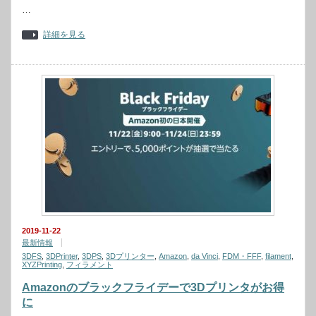
…
詳細を見る
2019-11-22
最新情報
3DFS
,
3DPrinter
,
3DPS
,
3Dプリンター
,
Amazon
,
da Vinci
,
FDM・FFF
,
filament
,
XYZPrinting
,
フィラメント
Amazonのブラックフライデーで3Dプリンタがお得
に