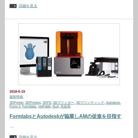
詳細を見る
2018-6-19
最新情報
3DPrinter
,
3DPrinting
,
3DPS
,
3Dプリンター
,
3Dプリンティング
,
Autodesk
,
Form 2
,
Formlabs
,
netFabb
,
SLA
,
光造形
FormlabsとAutodeskが協業しAMの促進を目指す
…
詳細を見る