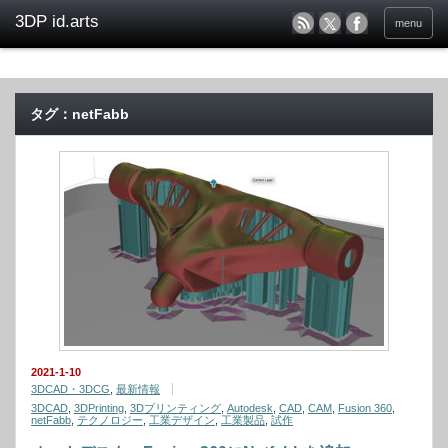
menu
タグ：netFabb
2021-1-10
3DCAD・3DCG
,
最新情報
3DCAD
,
3DPrinting
,
3Dプリンティング
,
Autodesk
,
CAD
,
CAM
,
Fusion 360
,
netFabb
,
テクノロジー
,
工業デザイン
,
工業製品
,
試作