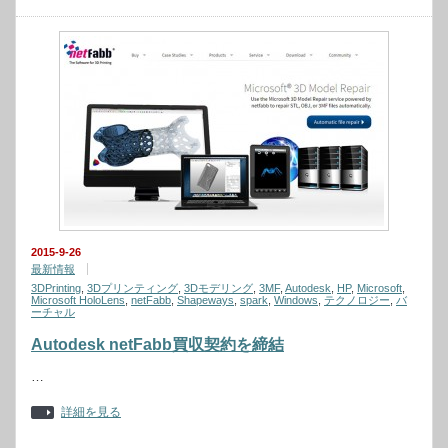
2015-9-26
最新情報
3DPrinting
,
3Dプリンティング
,
3Dモデリング
,
3MF
,
Autodesk
,
HP
,
Microsoft
,
Microsoft HoloLens
,
netFabb
,
Shapeways
,
spark
,
Windows
,
テクノロジー
,
バ
ーチャル
Autodesk netFabb買収契約を締結
…
詳細を見る