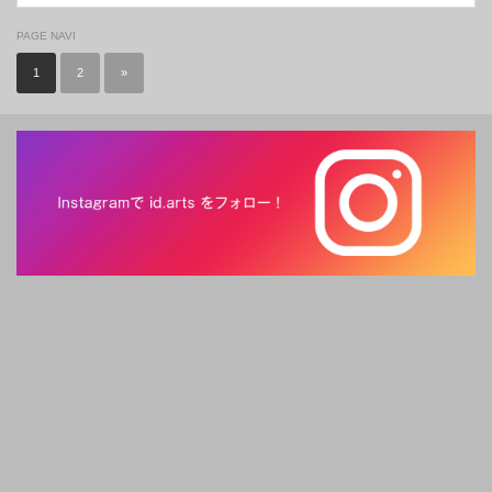
PAGE NAVI
1
2
»