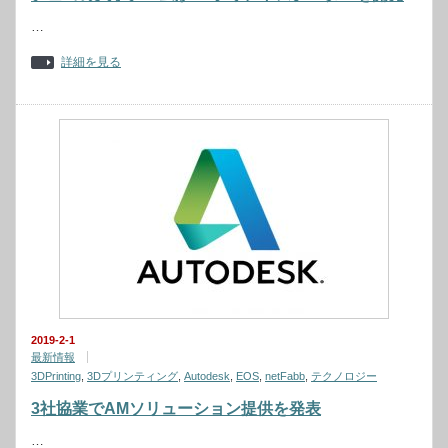
…
詳細を見る
2019-2-1
最新情報
3DPrinting
,
3Dプリンティング
,
Autodesk
,
EOS
,
netFabb
,
テクノロジー
3社協業でAMソリューション提供を発表
…