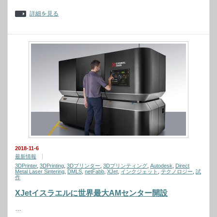
詳細を見る
2018-11-6
最新情報
3DPrinter
,
3DPrinting
,
3Dプリンター
,
3Dプリンティング
,
Autodesk
,
Direct
Metal Laser Sintering
,
DMLS
,
netFabb
,
XJet
,
インクジェット
,
テクノロジー
,
試
作
XJetイスラエルに世界最大AMセンター開設
…