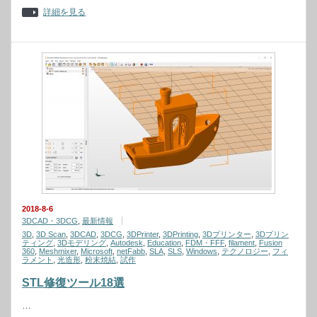
詳細を見る
2018-8-6
3DCAD・3DCG
,
最新情報
3D
,
3D Scan
,
3DCAD
,
3DCG
,
3DPrinter
,
3DPrinting
,
3Dプリンター
,
3Dプリン
ティング
,
3Dモデリング
,
Autodesk
,
Education
,
FDM・FFF
,
filament
,
Fusion
360
,
Meshmixer
,
Microsoft
,
netFabb
,
SLA
,
SLS
,
Windows
,
テクノロジー
,
フィ
ラメント
,
光造形
,
粉末焼結
,
試作
STL修復ツール18選
…