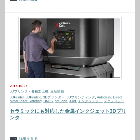
2017-10-27
3Dプリンタ・各種加工機
,
最新情報
3DPrinter
,
3DPrinting
,
3Dプリンター
,
3Dプリンティング
,
Autodesk
,
Direct
Metal Laser Sintering
,
DMLS
,
netFabb
,
XJet
,
インクジェット
,
テクノロジー
セラミックにも対応した金属インクジェット3Dプリ
ンタ
…
詳細を見る