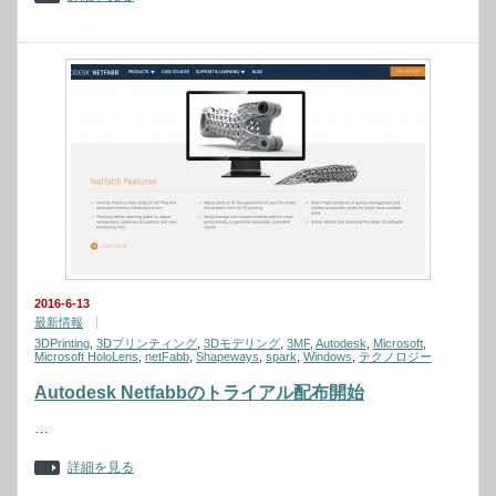
2016-6-13
最新情報
3DPrinting
,
3Dプリンティング
,
3Dモデリング
,
3MF
,
Autodesk
,
Microsoft
,
Microsoft HoloLens
,
netFabb
,
Shapeways
,
spark
,
Windows
,
テクノロジー
Autodesk Netfabbのトライアル配布開始
…
詳細を見る