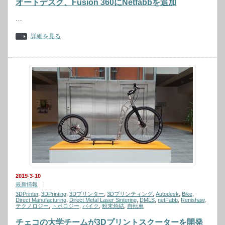
オートデスク、Fusion 360にNetfabbを追加
…
詳細を見る
2019-3-10
最新情報
3DPrinter
,
3DPrinting
,
3Dプリンター
,
3Dプリンティング
,
Autodesk
,
Bike
,
Direct Manufacturing
,
Direct Metal Laser Sintering
,
DMLS
,
netFabb
,
Renishaw
,
テクノロジー
,
トポロジー
,
バイク
,
粉末焼結
,
自転車
チェコの大学チームが3Dプリントスクーターを開発