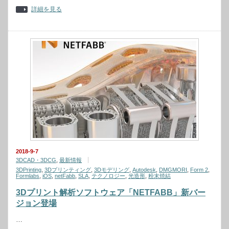
詳細を見る
2018-9-7
3DCAD・3DCG
,
最新情報
3DPrinting
,
3Dプリンティング
,
3Dモデリング
,
Autodesk
,
DMGMORI
,
Form 2
,
Formlabs
,
iOS
,
netFabb
,
SLA
,
テクノロジー
,
光造形
,
粉末焼結
3Dプリント解析ソフトウェア「NETFABB」新バー
ジョン登場
…