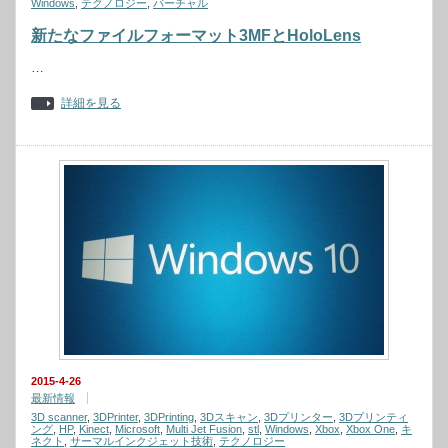
Windows
,
テクノロジー
,
バーチャル
新たなファイルフォーマット3MFとHoloLens
…
詳細を見る
2015-4-26
最新情報
3D scanner
,
3DPrinter
,
3DPrinting
,
3Dスキャン
,
3Dプリンター
,
3Dプリンティ
ング
,
HP
,
Kinect
,
Microsoft
,
Multi Jet Fusion
,
stl
,
Windows
,
Xbox
,
Xbox One
,
キ
ネクト
,
サーマルインクジェット技術
,
テクノロジー