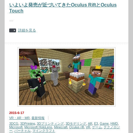
いよいよ発売が近づいてきたOculus RiftとOculus
Touch
…
詳細を見る
2015-6-17
VR・AR・MR
,
最新情報
3DCG
,
3DPrinting
,
3Dプリンティング
,
3Dモデリング
,
AR
,
E3
,
Game
,
HMD
,
Microsoft
,
Microsoft HoloLens
,
Minecraft
,
Oculus rift
,
VR
,
ゲーム
,
テクノロジ
ー
,
バーチャル
,
マインクラフト