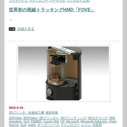
ングデバイス
,
テクノロジー
,
バーチャル
,
リアルタイム3D
世界初の視線トラッキングHMD「FOVE」
…
詳細を見る
2015-5-19
3Dプリンタ・各種加工機
,
最新情報
3DPrinter
,
3DPrinting
,
3Dプリンター
,
3Dプリンティング
,
3Dモデリング
,
3MF
,
Autodesk
,
DLP
,
EMBER
,
Fusion 360
,
HP
,
Microsoft
,
Microsoft HoloLens
,
Open
Sourse
,
SLA
,
spark
,
オープンソース
,
テクノロジー
,
レジン
,
光造形