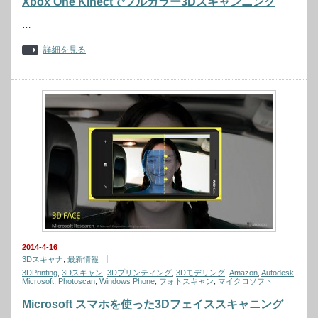
Xbox One Kinectでフルカラー3Dスキャンニング
…
詳細を見る
2014-4-16
3Dスキャナ
,
最新情報
3DPrinting
,
3Dスキャン
,
3Dプリンティング
,
3Dモデリング
,
Amazon
,
Autodesk
,
Microsoft
,
Photoscan
,
Windows Phone
,
フォトスキャン
,
マイクロソフト
Microsoft スマホを使った3Dフェイススキャニング