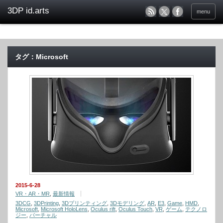
menu
タグ：Microsoft
2015-6-28
VR・AR・MR
,
最新情報
3DCG
,
3DPrinting
,
3Dプリンティング
,
3Dモデリング
,
AR
,
E3
,
Game
,
HMD
,
Microsoft
,
Microsoft HoloLens
,
Oculus rift
,
Oculus Touch
,
VR
,
ゲーム
,
テクノロ
ジー
,
バーチャル