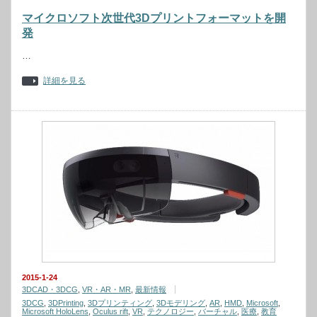
マイクロソフト次世代3Dプリントフォーマットを開
発
…
詳細を見る
2015-1-24
3DCAD・3DCG
,
VR・AR・MR
,
最新情報
3DCG
,
3DPrinting
,
3Dプリンティング
,
3Dモデリング
,
AR
,
HMD
,
Microsoft
,
Microsoft HoloLens
,
Oculus rift
,
VR
,
テクノロジー
,
バーチャル
,
医療
,
教育