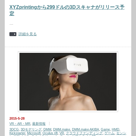
XYZprintingから299ドルの3Dスキャナがリリース予
定
…
詳細を見る
2015-5-28
VR・AR・MR
,
最新情報
3DCG
,
3Dモデリング
,
DMM
,
DMM.make
,
DMM.make AKIBA
,
Game
,
HMD
,
Kickstarter
,
Microsoft
,
Oculus rift
,
VR
,
クラウドファンディング
,
ゲーム
,
センシ