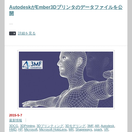
AutodeskがEmber3Dプリンタのデータファイルを公
開
…
詳細を見る
2015-5-7
最新情報
3DCG
,
3DPrinting
,
3Dプリンティング
,
3Dモデリング
,
3MF
,
AR
,
Autodesk
,
HMD
,
HP
,
Microsoft
,
Microsoft HoloLens
,
MR
,
Shapeways
,
spark
,
VR
,