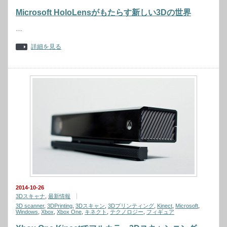
Microsoft HoloLensがもたらす新しい3Dの世界
…
詳細を見る
2014-10-26
3Dスキャナ
,
最新情報
3D scanner
,
3DPrinting
,
3Dスキャン
,
3Dプリンティング
,
Kinect
,
Microsoft
,
Windows
,
Xbox
,
Xbox One
,
キネクト
,
テクノロジー
,
フィギュア